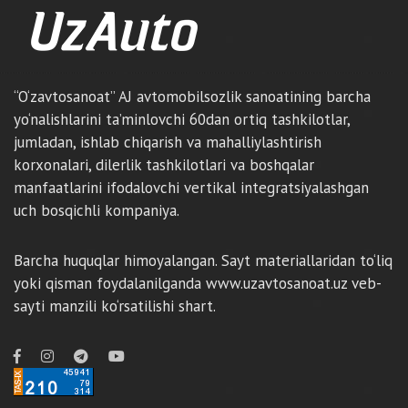
“O‘zavtosanoat” AJ avtomobilsozlik sanoatining barcha
yo‘nalishlarini ta’minlovchi 60dan ortiq tashkilotlar,
jumladan, ishlab chiqarish va mahalliylashtirish
korxonalari, dilerlik tashkilotlari va boshqalar
manfaatlarini ifodalovchi vertikal integratsiyalashgan
uch bosqichli kompaniya.
Barcha huquqlar himoyalangan. Sayt materiallaridan to‘liq
yoki qisman foydalanilganda www.uzavtosanoat.uz veb-
sayti manzili ko‘rsatilishi shart.