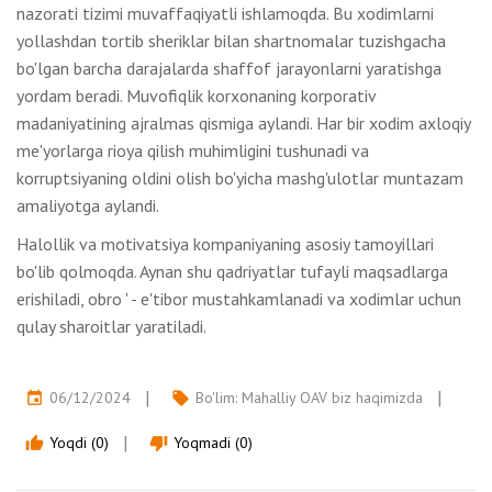
nazorati tizimi muvaffaqiyatli ishlamoqda. Bu xodimlarni
yollashdan tortib sheriklar bilan shartnomalar tuzishgacha
bo'lgan barcha darajalarda shaffof jarayonlarni yaratishga
yordam beradi. Muvofiqlik korxonaning korporativ
madaniyatining ajralmas qismiga aylandi. Har bir xodim axloqiy
me'yorlarga rioya qilish muhimligini tushunadi va
korruptsiyaning oldini olish bo'yicha mashg'ulotlar muntazam
amaliyotga aylandi.
Halollik va motivatsiya kompaniyaning asosiy tamoyillari
bo'lib qolmoqda. Aynan shu qadriyatlar tufayli maqsadlarga
erishiladi, obro ' - e'tibor mustahkamlanadi va xodimlar uchun
qulay sharoitlar yaratiladi.
06/12/2024
Bo'lim:
Mahalliy OAV biz haqimizda
event
local_offer
Yoqdi (0)
Yoqmadi (0)
thumb_up
thumb_down