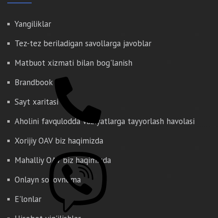
Yangiliklar
Tez-tez beriladigan savollarga javoblar
Matbuot xizmati bilan bog'lanish
Brandbook
Sayt xaritasi
Aholini favqulodda vaziyatlarga tayyorlash havolasi
Xorijiy OAV biz haqimizda
Mahalliy OAV biz haqimizda
Onlayn so'rovnoma
E'lonlar