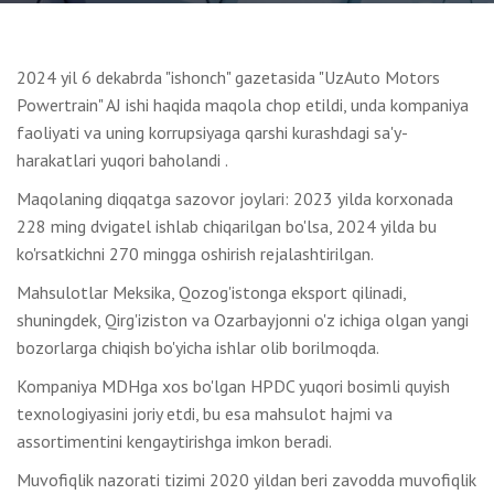
2024 yil 6 dekabrda "ishonch" gazetasida "UzAuto Motors
Powertrain" AJ ishi haqida maqola chop etildi, unda kompaniya
faoliyati va uning korrupsiyaga qarshi kurashdagi sa'y-
harakatlari yuqori baholandi .
Maqolaning diqqatga sazovor joylari: 2023 yilda korxonada
228 ming dvigatel ishlab chiqarilgan bo'lsa, 2024 yilda bu
ko'rsatkichni 270 mingga oshirish rejalashtirilgan.
Mahsulotlar Meksika, Qozog'istonga eksport qilinadi,
shuningdek, Qirg'iziston va Ozarbayjonni o'z ichiga olgan yangi
bozorlarga chiqish bo'yicha ishlar olib borilmoqda.
Kompaniya MDHga xos bo'lgan HPDC yuqori bosimli quyish
texnologiyasini joriy etdi, bu esa mahsulot hajmi va
assortimentini kengaytirishga imkon beradi.
Muvofiqlik nazorati tizimi 2020 yildan beri zavodda muvofiqlik