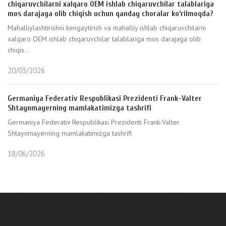
chiqaruvchilarni xalqaro OEM ishlab chiqaruvchilar talablariga
mos darajaga olib chiqish uchun qanday choralar ko‘rilmoqda?
Mahalliylashtirishni kengaytirish va mahalliy ishlab chiqaruvchilarni
xalqaro OEM ishlab chiqaruvchilar talablariga mos darajaga olib
chiqis...
20/03/2026
Germaniya Federativ Respublikasi Prezidenti Frank-Valter
Shtaynmayerning mamlakatimizga tashrifi
Germaniya Federativ Respublikasi Prezidenti Frank-Valter
Shtaynmayerning mamlakatimizga tashrifi
18/06/2026