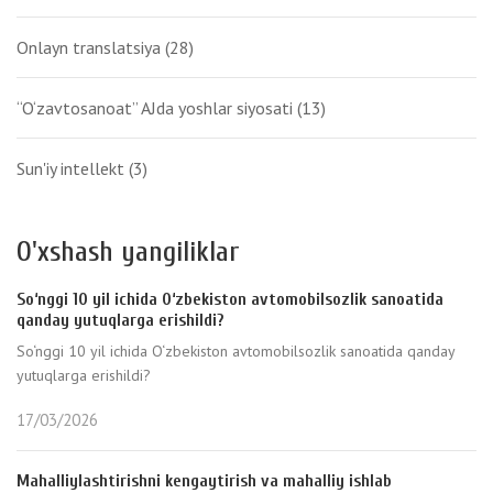
Onlayn translatsiya
(28)
“O‘zavtosanoat” AJda yoshlar siyosati
(13)
Sun'iy intellekt
(3)
O'xshash yangiliklar
So‘nggi 10 yil ichida O‘zbekiston avtomobilsozlik sanoatida
qanday yutuqlarga erishildi?
So‘nggi 10 yil ichida O‘zbekiston avtomobilsozlik sanoatida qanday
yutuqlarga erishildi?
17/03/2026
Mahalliylashtirishni kengaytirish va mahalliy ishlab