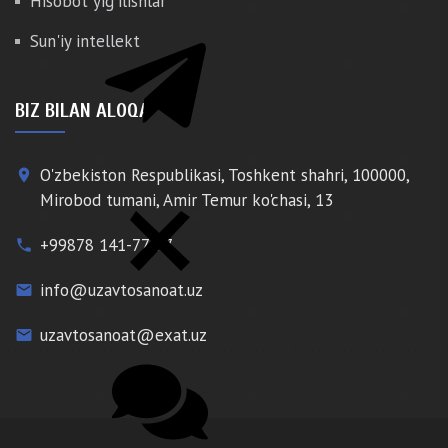
Hisobot yig'ilishlar
Sun'iy intellekt
BIZ BILAN ALOQA
O'zbekiston Respublikasi, Toshkent shahri, 100000,
place
Mirobod tumani, Amir Temur ko'chasi, 13
+99878 141-77-77
phone
info@uzavtosanoat.uz
email
uzavtosanoat@exat.uz
email