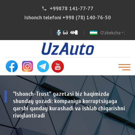
+99878 141-77-77
phone
Ishonch telefoni
+998 (78) 140-76-50
O'zbekcha
expand_more
"Ishonch-Trust" gazetasi biz haqimizda
shunday yozadi: kompaniya korruptsiyaga
qarshi qanday kurashadi va ishlab chiqarishni
rivojlantiradi