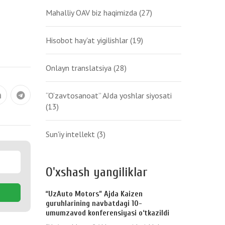
Mahalliy OAV biz haqimizda
(27)
Hisobot hay'at yigilishlar
(19)
Onlayn translatsiya
(28)
“O‘zavtosanoat” AJda yoshlar siyosati
(13)
Sun'iy intellekt
(3)
O'xshash yangiliklar
“UzAuto Motors” Ajda Kaizen
guruhlarining navbatdagi 10-
umumzavod konferensiyasi o‘tkazildi