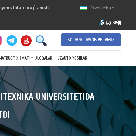
yens bilan bog‘lanish
O'zbekcha
w
expand_more
SO'RANG JAVOB BERAMIZ
MATBUOT XIZMATI
ALOQALAR
UZAUTO YOSHLAR
LITEXNIKA UNIVERSITETIDA
TDI