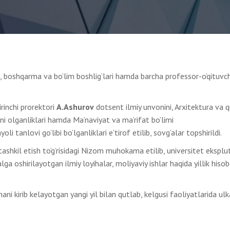
i, boshqarma va bo’lim boshlig’lari hamda barcha professor-o’qituvch
rinchi prorektori
A.Ashurov
dotsent ilmiy unvonini, Arxitektura va qu
ni olganliklari hamda Ma’naviyat va ma’rifat bo’limi
oli tanlovi go’libi bo’lganliklari e’tirof etilib, sovg’alar topshirildi.
 tashkil etish to’g’risidagi Nizom muhokama etilib, universitet eksplu
ga oshirilayotgan ilmiy loyihalar, moliyaviy ishlar haqida yillik hiso
ani kirib kelayotgan yangi yil bilan qutlab, kelgusi faoliyatlarida ulk