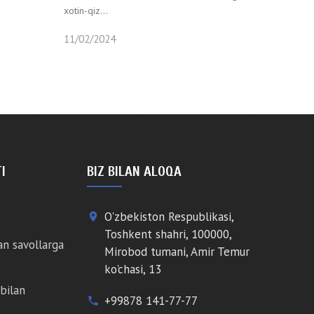
xotin-qiz...
11/02/2024
I
BIZ BILAN ALOQA
O'zbekiston Respublikasi,
place
Toshkent shahri, 100000,
an savollarga
Mirobod tumani, Amir Temur
ko'chasi, 13
bilan
+99878 141-77-77
phone