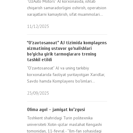
“UzAuto Motors” AJ korxonasida, ishlab
chiqarish samaradorligini oshirish, operatsion
xarajatlarni kamaytirish, sifat muammolari...
11/12/2025
“O‘zavtosanoat” AJ tizimida komplayens
xizmatining ustuvor yo‘nalishlari
bo‘yicha yirik tarmoqlararo trening
tashkil etildi
“O‘zavtosanoat” AJ va uning tarkibiy
korxonalarida faoliyat yuritayotgan Xaridlar,
Savdo hamda Komplayens bo‘limlari...
23/09/2025
Olima ayol – jamiyat koʻzgusi
Toshkent shahridagi Turin politexnika
universiteti Xotin-qizlar maslahat Kengashi
tomonidan, 11-fevral - “Ilm-fan sohasidagi