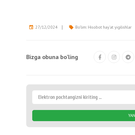
27/12/2024
Bo'lim:
Hisobot hay'at yigilishlar
event
local_offer
Bizga obuna bo'ling
YAN