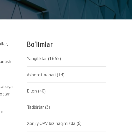
Bo'limlar
ilar,
Yangiliklar
(1665)
rilish
Axborot xabari
(14)
tatsiya
E'lon
(40)
botlar
Tadbirlar
(3)
ar
Xorijiy OAV biz haqimizda
(6)