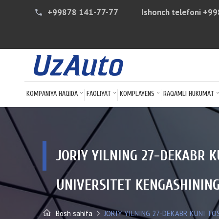
+99878 141-77-77
Ishonch telefoni
+99
phone
KOMPANIYA HAQIDA
FAOLIYAT
KOMPLAYENS
RAQAMLI HUKUMAT
JORIY YILNING 27-DEKABR 
UNIVERSITET KENGASHINING 
Bosh sahifa
JORIY YILNING 27-DEKABR KUNI TO