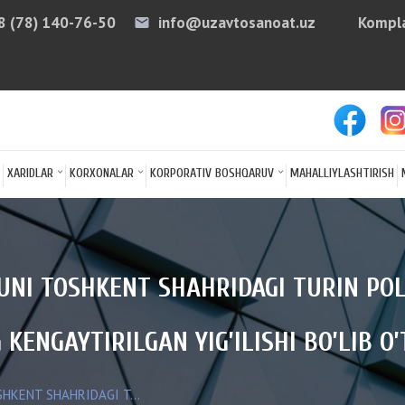
8 (78) 140-76-50
info@uzavtosanoat.uz
Kompla
email
arro
XARIDLAR
KORXONALAR
KORPORATIV BOSHQARUV
MAHALLIYLASHTIRISH
KUNI TOSHKENT SHAHRIDAGI TURIN PO
KENGAYTIRILGAN YIG’ILISHI BO’LIB O’
SHKENT SHAHRIDAGI T...