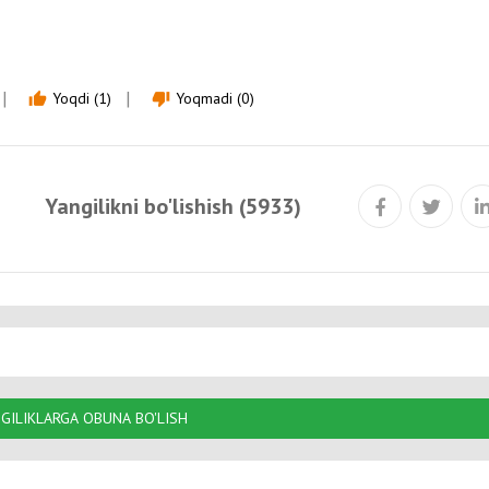
Yoqdi (1)
Yoqmadi (0)
thumb_up
thumb_down
Yangilikni bo'lishish (5933)
GILIKLARGA OBUNA BO'LISH