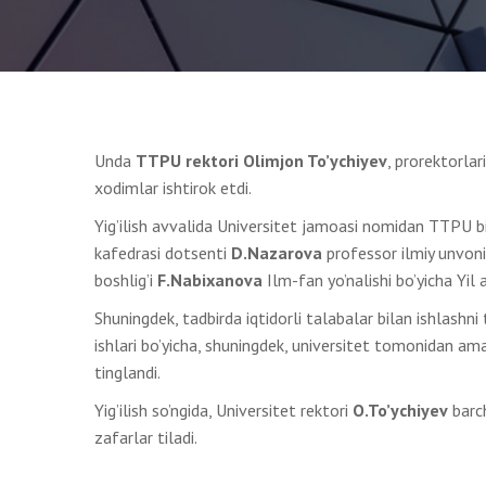
Unda
TTPU rektori Olimjon To’ychiyev
, prorektorlar
xodimlar ishtirok etdi.
Yig’ilish avvalida Universitet jamoasi nomidan TTPU bi
kafedrasi dotsenti
D.Nazarova
professor ilmiy unvoni
boshlig’i
F.Nabixanova
Ilm-fan yo’nalishi bo’yicha Yil ay
Shuningdek, tadbirda iqtidorli talabalar bilan ishlashni
ishlari bo’yicha, shuningdek, universitet tomonidan amal
tinglandi.
Yig’ilish so’ngida, Universitet rektori
O.To’ychiyev
barch
zafarlar tiladi.