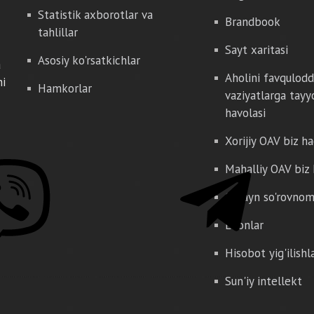
Statistik axborotlar va
Brandbook
tahlillar
Sayt xaritasi
Asosiy ko'rsatkichlar
a
Aholini favqulod
hi
Hamkorlar
vaziyatlarga tayy
havolasi
Xorijiy OAV biz h
Mahalliy OAV biz
Onlayn so'rovno
E'lonlar
Hisobot yig'ilishl
Sun'iy intellekt