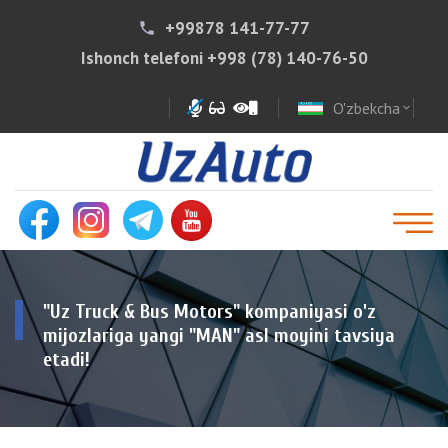
+99878 141-77-77
phone
Ishonch telefoni
+998 (78) 140-76-50
O'zbekcha
expand_more
"Uz Truck & Bus Motors" kompaniyasi o'z
mijozlariga yangi "MAN" asl moyini tavsiya
etadi!