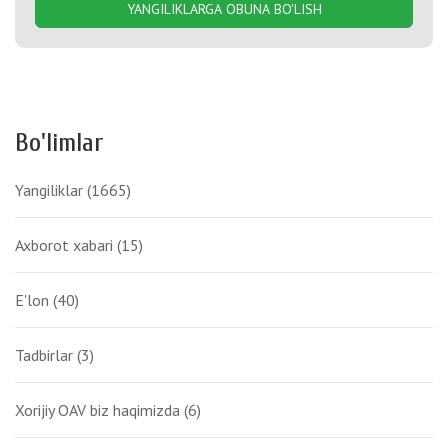
YANGILIKLARGA OBUNA BO'LISH
Bo'limlar
Yangiliklar
(1665)
Axborot xabari
(15)
E'lon
(40)
Tadbirlar
(3)
Xorijiy OAV biz haqimizda
(6)