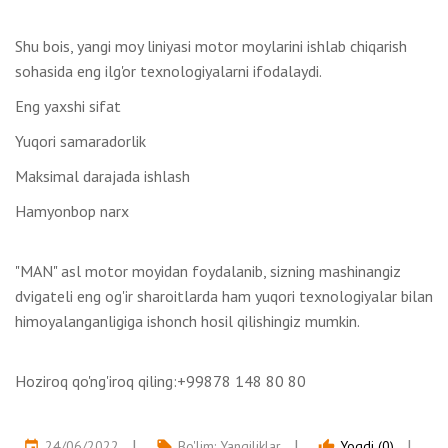
Shu bois, yangi moy liniyasi motor moylarini ishlab chiqarish
sohasida eng ilg'or texnologiyalarni ifodalaydi.
Eng yaxshi sifat
Yuqori samaradorlik
Maksimal darajada ishlash
Hamyonbop narx
"MAN" asl motor moyidan foydalanib, sizning mashinangiz
dvigateli eng og'ir sharoitlarda ham yuqori texnologiyalar bilan
himoyalanganligiga ishonch hosil qilishingiz mumkin.
Hoziroq qo'ng'iroq qiling:+99878 148 80 80
24/06/2022
Bo'lim:
Yangiliklar
Yoqdi (0)
event
local_offer
thumb_up