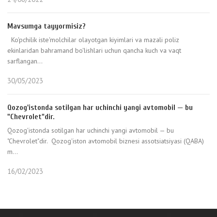
Mavsumga tayyormisiz?
Ko'pchilik iste'molchilar olayotgan kiyimlari va mazali poliz
ekinlaridan bahramand bo'lishlari uchun qancha kuch va vaqt
sarflangan...
30/05/2023
Qozog'istonda sotilgan har uchinchi yangi avtomobil — bu
"Chevrolet"dir.
Qozog'istonda sotilgan har uchinchi yangi avtomobil — bu
"Chevrolet"dir. Qozog'iston avtomobil biznesi assotsiatsiyasi (QABA)
m...
16/02/2023