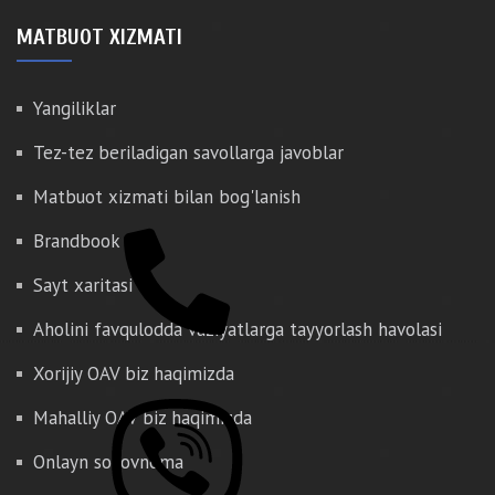
MATBUOT XIZMATI
Yangiliklar
Tez-tez beriladigan savollarga javoblar
Matbuot xizmati bilan bog'lanish
Brandbook
Sayt xaritasi
Aholini favqulodda vaziyatlarga tayyorlash havolasi
Xorijiy OAV biz haqimizda
Mahalliy OAV biz haqimizda
Onlayn so'rovnoma