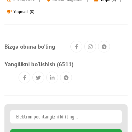
Yoqmadi (0)
thumb_down
Bizga obuna bo'ling
Yangilikni bo'lishish (6511)