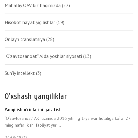
Mahalliy OAV biz haqimizda
(27)
Hisobot hay'at yigilishlar
(19)
Onlayn translatsiya
(28)
“O‘zavtosanoat” AJda yoshlar siyosati
(13)
Sun'iy intellekt
(3)
O'xshash yangiliklar
Yangi ish o‘rinlarini yaratish
“O‘zavtosanoat” AK tizimida 2016 yilning 1-yanvar holatiga ko‘ra 27
ming nafar kishi faoliyat yuri...
24/06/2022