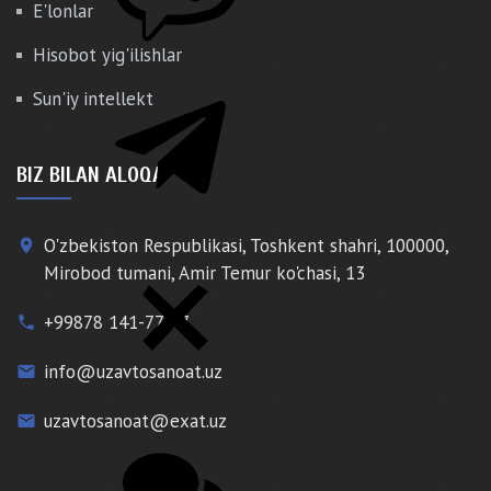
E'lonlar
Hisobot yig'ilishlar
Sun'iy intellekt
BIZ BILAN ALOQA
O'zbekiston Respublikasi, Toshkent shahri, 100000,
place
Mirobod tumani, Amir Temur ko'chasi, 13
+99878 141-77-77
phone
info@uzavtosanoat.uz
email
uzavtosanoat@exat.uz
email