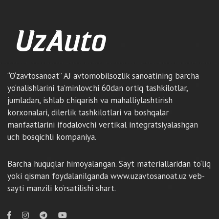
“O‘zavtosanoat” AJ avtomobilsozlik sanoatining barcha
yo‘nalishlarini ta’minlovchi 60dan ortiq tashkilotlar,
jumladan, ishlab chiqarish va mahalliylashtirish
korxonalari, dilerlik tashkilotlari va boshqalar
manfaatlarini ifodalovchi vertikal integratsiyalashgan
uch bosqichli kompaniya.
Barcha huquqlar himoyalangan. Sayt materiallaridan to‘liq
yoki qisman foydalanilganda www.uzavtosanoat.uz veb-
sayti manzili ko‘rsatilishi shart.