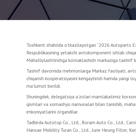
Toshkent shahrida o‘tkazilayotgan “2026 Autoparts Ex
Respublikasining yetakchi avtokomponent ishlab chiqar
Mahalliylashtirishga ko‘maklashish markaziga tashrif b
Tashrif davomida mehmonlarga Markaz faoliyati, avtomob
chiqarish kooperatsiyasini kengaytirish hamda yangi lo
ma’lumot berildi.
Shuningdek, delegatsiya a’zolari mamlakatimiz korxona
qismlari va xomashyo namunalari bilan tanishib, mahal
imkoniyatlarini o‘rgandilar.
Tadbirda Autotop Co., Ltd., Boram Auto Co., Ltd., Cars
Hansae Mobility Turan Co., Ltd., June Heung Filter, Kore