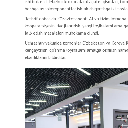
ishtirok etdi. Mazkur korxonalar dvigatel qismlari, tor
boshqa avtokomponentlar ishlab chiqarishga ixtisosla
Tashrif doirasida “O‘zavtosanoat” AJ va tizim korxonal
kooperatsiyasini rivojlantirish, yangi loyihalarni amalga
jalb etish masalalari muhokama qilindi.
Uchrashuv yakunida tomonlar O‘zbekiston va Koreya Re
kengaytirish, qo‘shma loyihalarni amalga oshirish hamd
ekanliklarini bildirdilar.