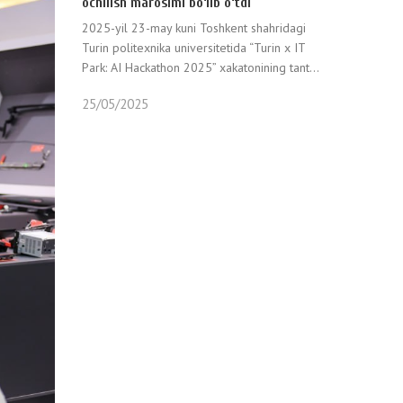
ochilish marosimi bo‘lib o‘tdi
2025-yil 23-may kuni Toshkent shahridagi
Turin politexnika universitetida “Turin x IT
Park: AI Hackathon 2025” xakatonining tant...
25/05/2025