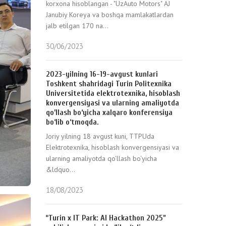
korxona hisoblangan - "UzAuto Motors" AJ
Janubiy Koreya va boshqa mamlakatlardan
jalb etilgan 170 na...
30/06/2023
2023-yilning 16-19-avgust kunlari
Toshkent shahridagi Turin Politexnika
Universitetida elektrotexnika, hisoblash
konvergensiyasi va ularning amaliyotda
qo’llash bo‘yicha xalqaro konferensiya
bo‘lib o‘tmoqda.
Joriy yilning 18 avgust kuni, TTPUda
Elektrotexnika, hisoblash konvergensiyasi va
ularning amaliyotda qo’llash bo‘yicha
&ldquo...
18/08/2023
“Turin x IT Park: AI Hackathon 2025”