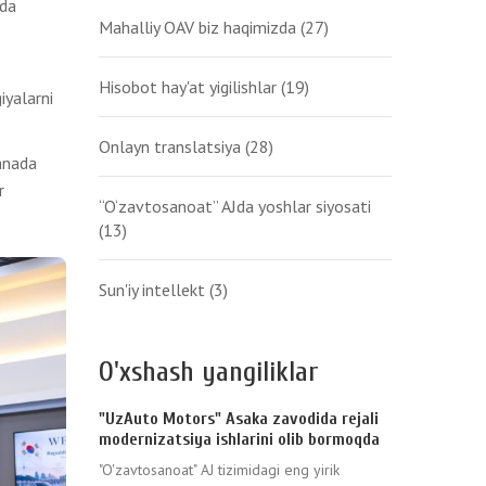
mda
Mahalliy OAV biz haqimizda
(27)
Hisobot hay'at yigilishlar
(19)
iyalarni
Onlayn translatsiya
(28)
anada
r
“O‘zavtosanoat” AJda yoshlar siyosati
(13)
Sun'iy intellekt
(3)
O'xshash yangiliklar
"UzAuto Motors" Asaka zavodida rejali
modernizatsiya ishlarini olib bormoqda
"O'zavtosanoat" AJ tizimidagi eng yirik