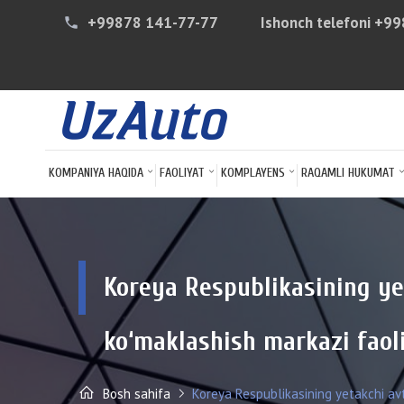
+99878 141-77-77
Ishonch telefoni
+99
phone
KOMPANIYA HAQIDA
FAOLIYAT
KOMPLAYENS
RAQAMLI HUKUMAT
Koreya Respublikasining ye
ko‘maklashish markazi faoli
Bosh sahifa
Koreya Respublikasining yetakchi av