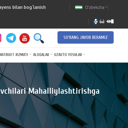
yens bilan bog‘lanish
O'zbekcha
w
expand_more
SO'RANG JAVOB BERAMIZ
MATBUOT XIZMATI
ALOQALAR
UZAUTO YOSHLAR
chilari Mahalliylashtirishga