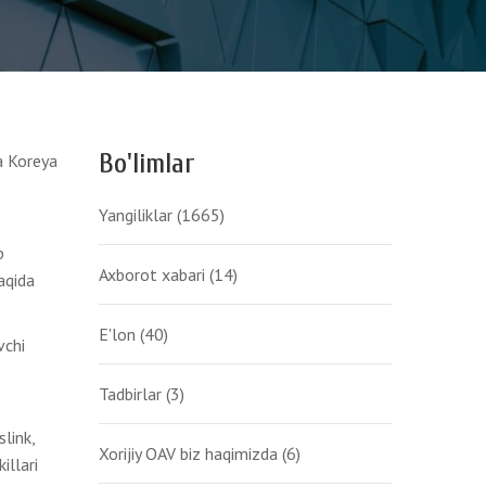
Bo'limlar
a Koreya
Yangiliklar
(1665)
b
Axborot xabari
(14)
aqida
E'lon
(40)
vchi
Tadbirlar
(3)
link,
Xorijiy OAV biz haqimizda
(6)
illari