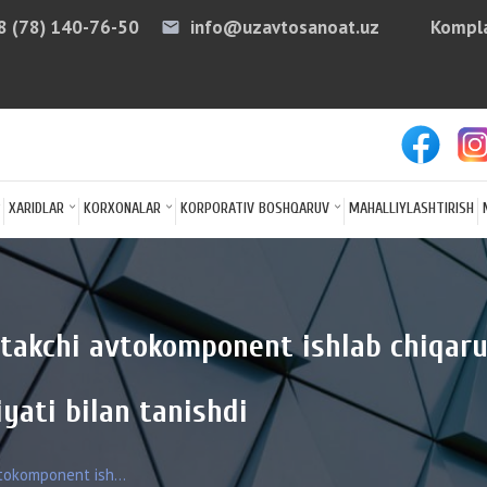
8 (78) 140-76-50
info@uzavtosanoat.uz
Kompla
email
arro
XARIDLAR
KORXONALAR
KORPORATIV BOSHQARUV
MAHALLIYLASHTIRISH
takchi avtokomponent ishlab chiqaruv
yati bilan tanishdi
tokomponent ish...