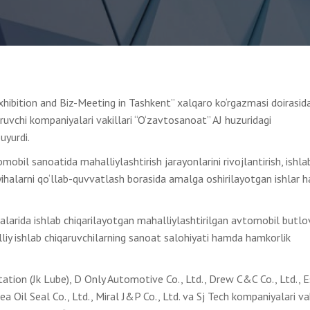
hibition and Biz-Meeting in Tashkent” xalqaro ko‘rgazmasi doirasid
uvchi kompaniyalari vakillari “O‘zavtosanoat” AJ huzuridagi
uyurdi.
il sanoatida mahalliylashtirish jarayonlarini rivojlantirish, ishla
yihalarni qo‘llab-quvvatlash borasida amalga oshirilayotgan ishlar h
larida ishlab chiqarilayotgan mahalliylashtirilgan avtomobil butlo
liy ishlab chiqaruvchilarning sanoat salohiyati hamda hamkorlik
tation (Jk Lube), D Only Automotive Co., Ltd., Drew C&C Co., Ltd., Es
a Oil Seal Co., Ltd., Miral J&P Co., Ltd. va Sj Tech kompaniyalari vak