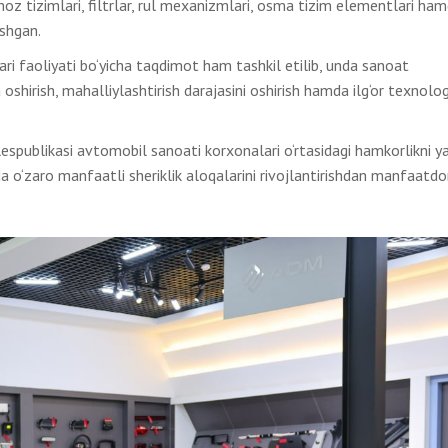
moz tizimlari, filtrlar, rul mexanizmlari, osma tizim elementlari ha
shgan.
ari faoliyati bo‘yicha taqdimot ham tashkil etilib, unda sanoat
 oshirish, mahalliylashtirish darajasini oshirish hamda ilg‘or texnolog
spublikasi avtomobil sanoati korxonalari o‘rtasidagi hamkorlikni y
a o‘zaro manfaatli sheriklik aloqalarini rivojlantirishdan manfaatdo