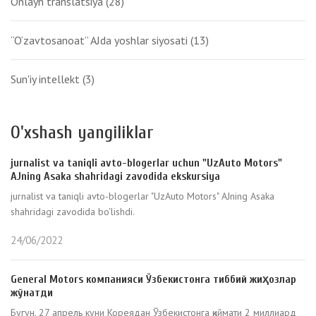
Onlayn translatsiya
(28)
“O‘zavtosanoat” AJda yoshlar siyosati
(13)
Sun'iy intellekt
(3)
O'xshash yangiliklar
jurnalist va taniqli avto-blogerlar uchun "UzAuto Motors"
AJning Asaka shahridagi zavodida ekskursiya
jurnalist va taniqli avto-blogerlar "UzAuto Motors" AJning Asaka
shahridagi zavodida bo'lishdi.
24/06/2022
General Motors компанияси Ўзбекистонга тиббий жиҳозлар
жўнатди
Бугун, 27 апрель куни Кореядан Ўзбекистонга қиймати 2 миллиард