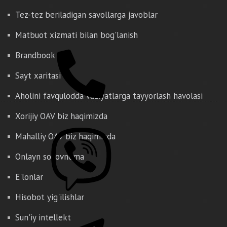
Tez-tez beriladigan savollarga javoblar
Matbuot xizmati bilan bog'lanish
Brandbook
Sayt xaritasi
Aholini favqulodda vaziyatlarga tayyorlash havolasi
Xorijiy OAV biz haqimizda
Mahalliy OAV biz haqimizda
Onlayn so'rovnoma
E'lonlar
Hisobot yig'ilishlar
Sun'iy intellekt