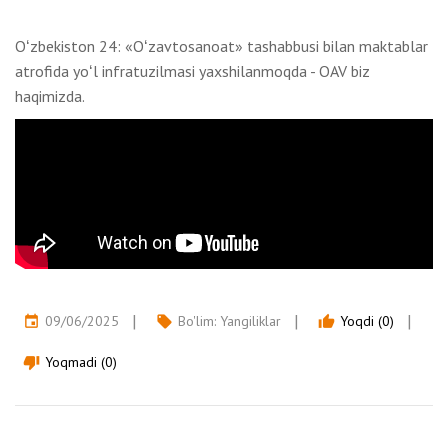
Oʻzbekiston 24: «Oʻzavtosanoat» tashabbusi bilan maktablar
atrofida yoʻl infratuzilmasi yaxshilanmoqda - OAV biz
haqimizda.
09/06/2025
Bo'lim:
Yangiliklar
Yoqdi (0)
event
local_offer
thumb_up
Yoqmadi (0)
thumb_down