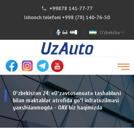
+99878 141-77-77
phone
Ishonch telefoni
+998 (78) 140-76-50
O'zbekcha
expand_more
Oʻzbekiston 24: «Oʻzavtosanoat» tashabbusi
bilan maktablar atrofida yoʻl infratuzilmasi
yaxshilanmoqda - OAV biz haqimizda