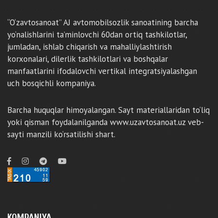
“O‘zavtosanoat” AJ avtomobilsozlik sanoatining barcha
yo‘nalishlarini ta’minlovchi 60dan ortiq tashkilotlar,
jumladan, ishlab chiqarish va mahalliylashtirish
korxonalari, dilerlik tashkilotlari va boshqalar
manfaatlarini ifodalovchi vertikal integratsiyalashgan
uch bosqichli kompaniya.
Barcha huquqlar himoyalangan. Sayt materiallaridan to‘liq
yoki qisman foydalanilganda www.uzavtosanoat.uz veb-
sayti manzili ko‘rsatilishi shart.
KOMPANIYA