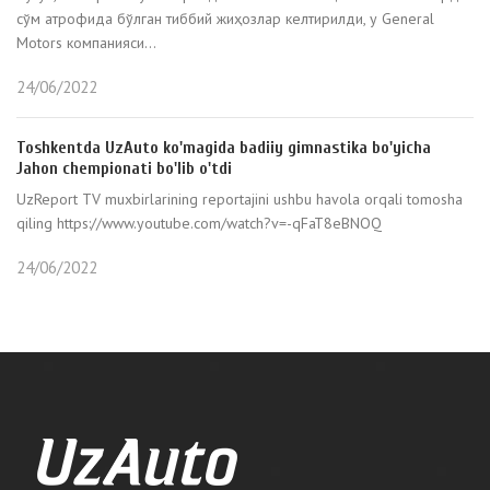
сўм атрофида бўлган тиббий жиҳозлар келтирилди, у General
Motors компанияси...
24/06/2022
Toshkentda UzAuto ko'magida badiiy gimnastika bo'yicha
Jahon chempionati bo'lib o'tdi
UzReport TV muxbirlarining reportajini ushbu havola orqali tomosha
qiling https://www.youtube.com/watch?v=-qFaT8eBNOQ
24/06/2022