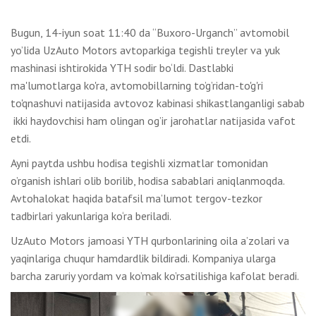
Bugun, 14-iyun soat 11:40 da “Buxoro-Urganch” avtomobil
yo’lida UzAuto Motors avtoparkiga tegishli treyler va yuk
mashinasi ishtirokida YTH sodir bo‘ldi. Dastlabki
ma'lumotlarga ko'ra, avtomobillarning to’g’ridan-to'g'ri
to'qnashuvi natijasida avtovoz kabinasi shikastlanganligi sabab
ikki haydovchisi ham olingan og’ir jarohatlar natijasida vafot
etdi.
Ayni paytda ushbu hodisa tegishli xizmatlar tomonidan
o’rganish ishlari olib borilib, hodisa sabablari aniqlanmoqda.
Avtohalokat haqida batafsil ma’lumot tergov-tezkor
tadbirlari yakunlariga ko‘ra beriladi.
UzAuto Motors jamoasi YTH qurbonlarining oila a’zolari va
yaqinlariga chuqur hamdardlik bildiradi. Kompaniya ularga
barcha zaruriy yordam va ko’mak ko’rsatilishiga kafolat beradi.