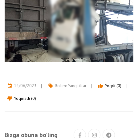
14/06/2023
Bo'lim:
Yangiliklar
Yoqdi (0)
event
local_offer
thumb_up
Yoqmadi (0)
thumb_down
Bizga obuna bo'ling