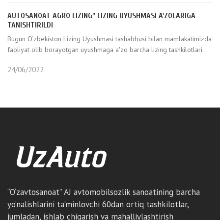
AUTOSANOAT AGRO LIZING” LIZING UYUSHMASI A'ZOLARIGA
TANISHTIRILDI
Bugun O‘zbekiston Lizing Uyushmasi tashabbusi bilan mamlakatimizda
faoliyat olib borayotgan uyushmaga a'zo barcha lizing tashkilotlari...
24/06/2022
“O‘zavtosanoat” AJ avtomobilsozlik sanoatining barcha
yo‘nalishlarini ta’minlovchi 60dan ortiq tashkilotlar,
jumladan, ishlab chiqarish va mahalliylashtirish