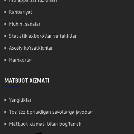
Ijro apparati tuzilmasi
Rahbariyat
Muhim sanalar
Statistik axborotlar va tahlillar
Asosiy ko'rsatkichlar
Hamkorlar
MATBUOT XIZMATI
Yangiliklar
Tez-tez beriladigan savollarga javoblar
Matbuot xizmati bilan bog'lanish