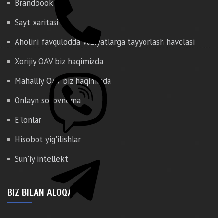
Brandbook
Sayt xaritasi
Aholini favqulodda vaziyatlarga tayyorlash havolasi
Xorijiy OAV biz haqimizda
Mahalliy OAV biz haqimizda
Onlayn so'rovnoma
E'lonlar
Hisobot yig'ilishlar
Sun'iy intellekt
BIZ BILAN ALOQA