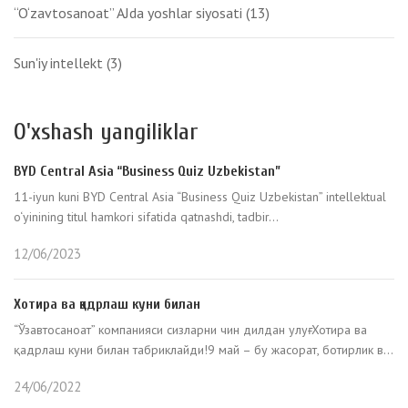
“O‘zavtosanoat” AJda yoshlar siyosati
(13)
Sun'iy intellekt
(3)
O'xshash yangiliklar
BYD Central Asia “Business Quiz Uzbekistan”
11-iyun kuni BYD Central Asia “Business Quiz Uzbekistan” intellektual
o‘yinining titul hamkori sifatida qatnashdi, tadbir...
12/06/2023
Хотира ва қадрлаш куни билан
“Ўзавтосаноат” компанияси сизларни чин дилдан улуғ Хотира ва
қадрлаш куни билан табриклайди!9 май – бу жасорат, ботирлик в...
24/06/2022