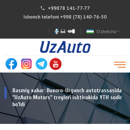
+99878 141-77-77
phone
Ishonch telefoni
+998 (78) 140-76-50
O'zbekcha
expand_more
Rasmiy xabar: Buxoro-Urganch avtotrassasida
"UzAuto Motors" treyleri ishtirokida YTH sodir
bo’ldi