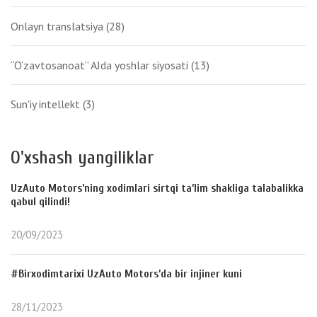
Onlayn translatsiya
(28)
“O‘zavtosanoat” AJda yoshlar siyosati
(13)
Sun'iy intellekt
(3)
O'xshash yangiliklar
UzAuto Motors’ning xodimlari sirtqi ta’lim shakliga talabalikka
qabul qilindi!
20/09/2023
#Birxodimtarixi UzAuto Motors’da bir injiner kuni
28/11/2023