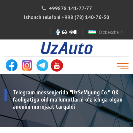
+99878 141-77-77
phone
Ishonch telefoni
+998 (78) 140-76-50
O'zbekcha
expand_more
Telegram messenjerida “UzSeMyung Co.” QK
faoliyatiga oid ma’lumotlarni o‘z ichiga olgan
anonim murojaat tarqaldi