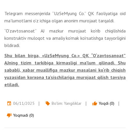
Telegram messenjerida “UzSeMyung Co.” QK faoliyatiga oid
ma’lumotlarni o‘z ichiga olgan anonim murojaat tarqaldi.
“O‘zavtosanoat” AJ mazkur murojaat ko‘rib chiqilishida
konstruktiv muloqot va amaliy ko‘mak ko‘rsatishga tayyorligini
bildiradi.
Shu bilan birga, «UzSeMyung Co.» QK “O‘zavtosanoat”
AJning tizim tarkibiga kirmasligi ma'lum qilinadi. Shu
sababli, xabar muallifiga mazkur masalani ko‘rib chiqish
yuzasidan korxona ta'sischilariga murojaat qilish tavsiya
etiladi.
06/11/2025
Bo'lim:
Yangiliklar
Yoqdi (0)
event
local_offer
thumb_up
Yoqmadi (0)
thumb_down