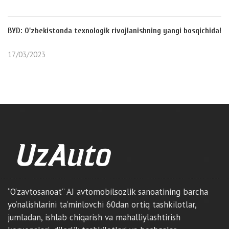
BYD: O'zbekistonda texnologik rivojlanishning yangi bosqichida!
17/03/2023
“O‘zavtosanoat” AJ avtomobilsozlik sanoatining barcha
yo‘nalishlarini ta’minlovchi 60dan ortiq tashkilotlar,
jumladan, ishlab chiqarish va mahalliylashtirish