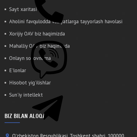
Sayt xaritasi
Aholini favqulodda vaziyatlarga tayyorlash havolasi
Xorijiy OAV biz haqimizda
Mahalliy OAV biz haqimizda
Onlayn so'rovnoma
E'lonlar
Hisobot yig'ilishlar
Sun'iy intellekt
BIZ BILAN ALOQA
O'zbekiston Respublikasi, Toshkent shahri, 100000,
place