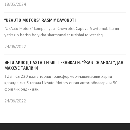
18/03/2024
“UZAUTO MOTORS” RASMIY BAYONOTI
“UzAuto Motors” kompaniyasi Chevrolet Captiva 5 avtomobillarini
yetkazib berish boʻyicha shartnomalar tuzishni toʻxtatishg...
24/06/2022
ЯНГИ АВЛОД ПАХТА ТЕРИШ ТЕХНИКАСИ: “ЎЗАВТОСАНОАТ”ДАН
МАХСУС ТАКЛИФ1
TZST CE 220 пахта териш трансформер-машинасини харид
қилганда сиз 5 тагача UzAuto Motors енгил автомобилларини 50
фоизлик олдиндан...
24/06/2022