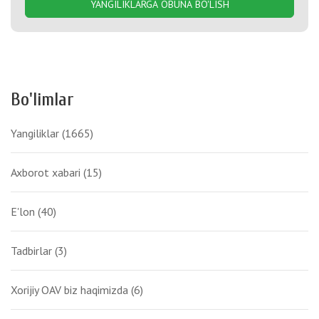
YANGILIKLARGA OBUNA BO'LISH
Bo'limlar
Yangiliklar
(1665)
Axborot xabari
(15)
E'lon
(40)
Tadbirlar
(3)
Xorijiy OAV biz haqimizda
(6)