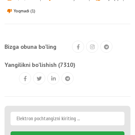
Yoqmadi (1)
thumb_down
Bizga obuna bo'ling
Yangilikni bo'lishish (7310)