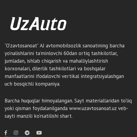
“O‘zavtosanoat” AJ avtomobilsozlik sanoatining barcha
yo‘nalishlarini ta’minlovchi 60dan ortiq tashkilotlar,
jumladan, ishlab chiqarish va mahalliylashtirish
korxonalari, dilerlik tashkilotlari va boshqalar
manfaatlarini ifodalovchi vertikal integratsiyalashgan
uch bosqichli kompaniya.
Barcha huquqlar himoyalangan. Sayt materiallaridan to‘liq
yoki qisman foydalanilganda www.uzavtosanoat.uz veb-
sayti manzili ko‘rsatilishi shart.