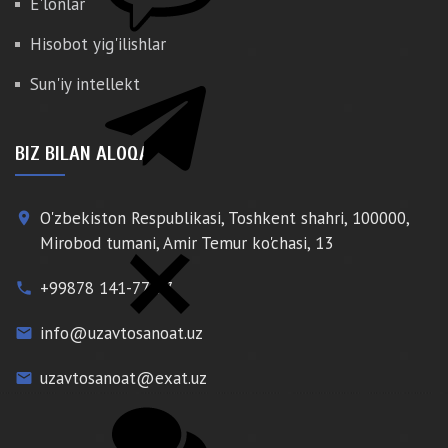
E'lonlar
Hisobot yig'ilishlar
Sun'iy intellekt
BIZ BILAN ALOQA
O'zbekiston Respublikasi, Toshkent shahri, 100000,
place
Mirobod tumani, Amir Temur ko'chasi, 13
+99878 141-77-77
phone
info@uzavtosanoat.uz
email
uzavtosanoat@exat.uz
email