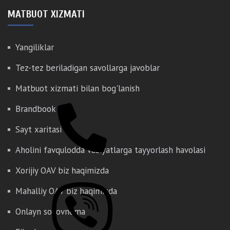
MATBUOT XIZMATI
Yangiliklar
Tez-tez beriladigan savollarga javoblar
Matbuot xizmati bilan bog'lanish
Brandbook
Sayt xaritasi
Aholini favqulodda vaziyatlarga tayyorlash havolasi
Xorijiy OAV biz haqimizda
Mahalliy OAV biz haqimizda
Onlayn so'rovnoma