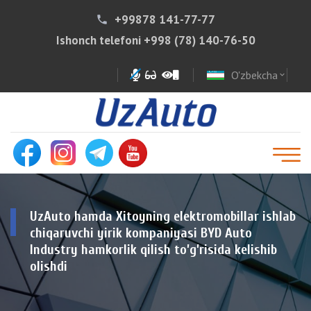
+99878 141-77-77
phone
Ishonch telefoni
+998 (78) 140-76-50
O'zbekcha
expand_more
UzAuto hamda Xitoyning elektromobillar ishlab
chiqaruvchi yirik kompaniyasi BYD Auto
Industry hamkorlik qilish to’g’risida kelishib
olishdi