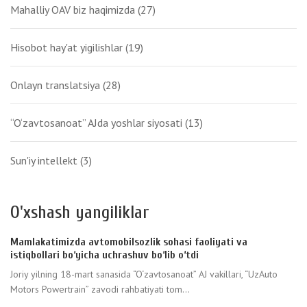
Mahalliy OAV biz haqimizda
(27)
Hisobot hay'at yigilishlar
(19)
Onlayn translatsiya
(28)
“O‘zavtosanoat” AJda yoshlar siyosati
(13)
Sun'iy intellekt
(3)
O'xshash yangiliklar
Mamlakatimizda avtomobilsozlik sohasi faoliyati va
istiqbollari bo‘yicha uchrashuv bo‘lib o‘tdi
Joriy yilning 18-mart sanasida “O‘zavtosanoat” AJ vakillari, “UzAuto
Motors Powertrain” zavodi rahbatiyati tom...