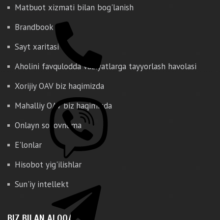
Matbuot xizmati bilan bog'lanish
Brandbook
Sayt xaritasi
Aholini favqulodda vaziyatlarga tayyorlash havolasi
Xorijiy OAV biz haqimizda
Mahalliy OAV biz haqimizda
Onlayn so'rovnoma
E'lonlar
Hisobot yig'ilishlar
Sun'iy intellekt
BIZ BILAN ALOQA