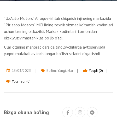
“UzAuto Motors” AJ o’quv-ishlab chiqarish injinering markazida
“Pit stop Motors” MCHJning texnik xizmat ko’rsatish xodimlari
uchun trening o’tkazildi. Markaz xodimlari tomonidan
eksklyuziv master-klas bo’lib o’tdi.
Ular o’zining mahorat darsida tinglovchilarga avtoservisda
yuqori malakali avtochilangar boʻlish sirlarini o’rgatishdi.
13/03/2023
Bo'lim:
Yangiliklar
Yoqdi (0)
event
local_offer
thumb_up
Yoqmadi (0)
thumb_down
Bizga obuna bo'ling