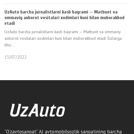
UzAuto barcha jurnalistlarni kasb bayrami — Matbuot va
ommaviy axborot vositalari xodimlari kuni bilan muborakbod
etadi
UzAuto barcha jurnalistlarni kasb bayrami — Matbuot va ommaviy
axborot vositalari xodimlari kuni bilan muborakbod etadi Sizlarga
ilho...
15/07/2022
“O‘zavtosanoat” AJ avtomobilsozlik sanoatining barcha