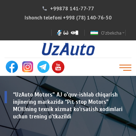
+99878 141-77-77
phone
Ishonch telefoni
+998 (78) 140-76-50
O'zbekcha
expand_more
“UzAuto Motors” AJ o’quv-ishlab chiqarish
injinering markazida “Pit stop Motors”
MCHJning texnik xizmat ko’rsatish xodimlari
uchun trening o’tkazildi