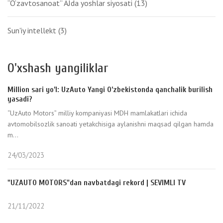
“O‘zavtosanoat” AJda yoshlar siyosati
(13)
Sun'iy intellekt
(3)
O'xshash yangiliklar
Million sari yo’l: UzAuto Yangi O’zbekistonda qanchalik burilish
yasadi?
“UzAuto Motors” milliy kompaniyasi MDH mamlakatlari ichida
avtomobilsozlik sanoati yetakchisiga aylanishni maqsad qilgan hamda
m...
24/03/2023
"UZAUTO MOTORS"dan navbatdagi rekord | SEVIMLI TV
21/11/2022