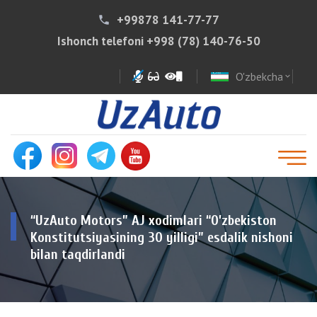
+99878 141-77-77
phone
Ishonch telefoni
+998 (78) 140-76-50
O'zbekcha
expand_more
“UzAuto Motors” AJ xodimlari “O’zbekiston
Konstitutsiyasining 30 yilligi” esdalik nishoni
bilan taqdirlandi