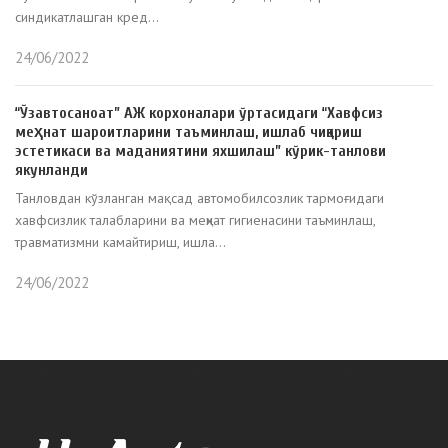
синдикатлашган кред...
24/06/2022
“Ўзавтосаноат” АЖ корхоналари ўртасидаги “Хавфсиз
меҳнат шароитларини таъминлаш, ишлаб чиқариш
эстетикаси ва маданиятини яхшилаш” кўрик-танлови
якунланди
Танловдан кўзланган мақсад автомобилсозлик тармоғидаги
хавфсизлик талабларини ва меҳнат гигиенасини таъминлаш,
травматизмни камайтириш, ишла...
24/06/2022