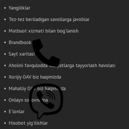
Yangiliklar
Tez-tez beriladigan savollarga javoblar
Matbuot xizmati bilan bog'lanish
Brandbook
Sayt xaritasi
Aholini favqulodda vaziyatlarga tayyorlash havolasi
Xorijiy OAV biz haqimizda
Mahalliy OAV biz haqimizda
Onlayn so'rovnoma
E'lonlar
Hisobot yig'ilishlar