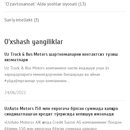
“O‘zavtosanoat” AJda yoshlar siyosati
(13)
Sun'iy intellekt
(3)
O'xshash yangiliklar
Uz Truck & Bus Motors шартномаларни контактсиз тузиш
хизматлари
Uz Truck & Bus Motors компанияси онгли ёндашув учун ўз
харидорларига миннатдорчилик билдиради ва айнан
#уйдаўтирганлар учун компанияни...
24/06/2022
UzAuto Motors 150 млн еврогача бўлган суммада халқаро
синдикатлашган кредит тўғрисида келишув имзолади
«UzAuto Motors» АЖ ҳамда Credit Suisse AG компаниянинг Лондон
бўлими 150 млн еврогача бўлган суммада халқаро