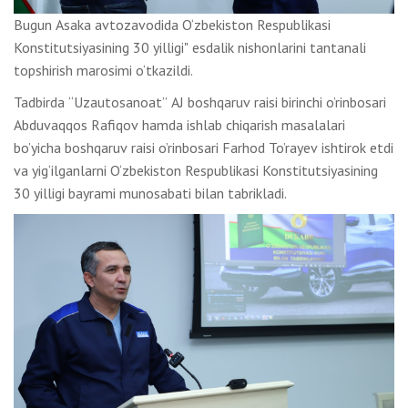
Bugun Asaka avtozavodida O‘zbekiston Respublikasi
Konstitutsiyasining 30 yilligi" esdalik nishonlarini tantanali
topshirish marosimi o‘tkazildi.
Tadbirda “Uzautosanoat” AJ boshqaruv raisi birinchi o’rinbosari
Abduvaqqos Rafiqov hamda ishlab chiqarish masalalari
bo’yicha boshqaruv raisi o’rinbosari Farhod To’rayev ishtirok etdi
va yig‘ilganlarni O‘zbekiston Respublikasi Konstitutsiyasining
30 yilligi bayrami munosabati bilan tabrikladi.