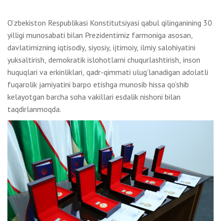
O‘zbekiston Respublikasi Konstitutsiyasi qabul qilinganining 30
yilligi munosabati bilan Prezidentimiz farmoniga asosan,
davlatimizning iqtisodiy, siyosiy, ijtimoiy, ilmiy salohiyatini
yuksaltirish, demokratik islohotlarni chuqurlashtirish, inson
huquqlari va erkinliklari, qadr-qimmati ulug‘lanadigan adolatli
fuqarolik jamiyatini barpo etishga munosib hissa qo‘shib
kelayotgan barcha soha vakillari esdalik nishoni bilan
taqdirlanmoqda.