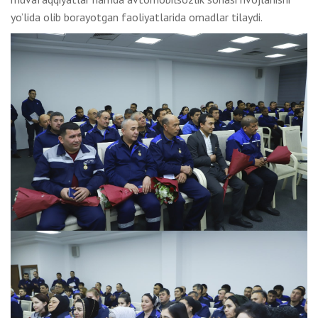
yo’lida olib borayotgan faoliyatlarida omadlar tilaydi.