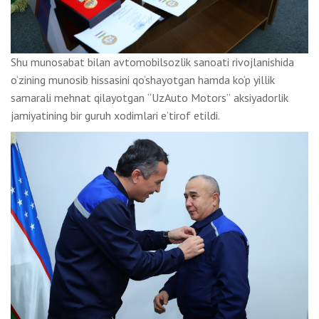
Shu munosabat bilan avtomobilsozlik sanoati rivojlanishida
o‘zining munosib hissasini qo‘shayotgan hamda ko‘p yillik
samarali mehnat qilayotgan “UzAuto Motors” aksiyadorlik
jamiyatining bir guruh xodimlari e’tirof etildi.