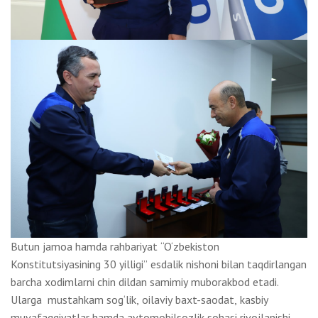
Butun jamoa hamda rahbariyat “O‘zbekiston
Konstitutsiyasining 30 yilligi” esdalik nishoni bilan taqdirlangan
barcha xodimlarni chin dildan samimiy muborakbod etadi.
Ularga mustahkam sog‘lik, oilaviy baxt-saodat, kasbiy
muvafaqqiyatlar hamda avtomobilsozlik sohasi rivojlanishi