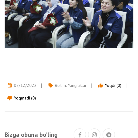
07/12/2022
Bo'lim:
Yangiliklar
Yoqdi (0)
event
local_offer
thumb_up
Yoqmadi (0)
thumb_down
Bizga obuna bo'ling