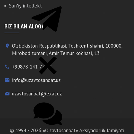
Sun'iy intellekt
BIZ BILAN ALOQA
O'zbekiston Respublikasi, Toshkent shahri, 100000,
place
Mirobod tumani, Amir Temur ko'chasi, 13
+99878 141-77-77
phone
info@uzavtosanoat.uz
email
uzavtosanoat@exat.uz
email
© 1994 - 2026 «O'zavtosanoat» Aksiyadorlik Jamiyati