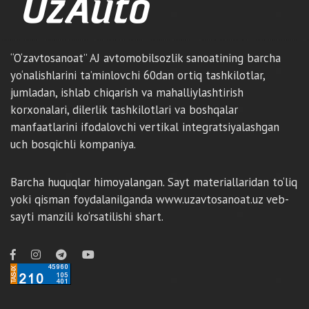
“O‘zavtosanoat” AJ avtomobilsozlik sanoatining barcha
yo‘nalishlarini ta’minlovchi 60dan ortiq tashkilotlar,
jumladan, ishlab chiqarish va mahalliylashtirish
korxonalari, dilerlik tashkilotlari va boshqalar
manfaatlarini ifodalovchi vertikal integratsiyalashgan
uch bosqichli kompaniya.
Barcha huquqlar himoyalangan. Sayt materiallaridan to‘liq
yoki qisman foydalanilganda www.uzavtosanoat.uz veb-
sayti manzili ko‘rsatilishi shart.