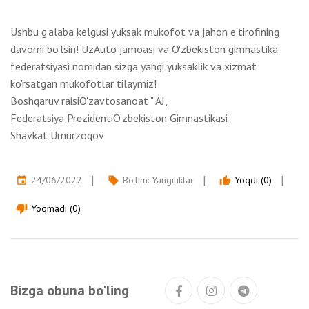
Ushbu g'alaba kelgusi yuksak mukofot va jahon e'tirofining
davomi bo'lsin! UzAuto jamoasi va O'zbekiston gimnastika
federatsiyasi nomidan sizga yangi yuksaklik va xizmat
ko'rsatgan mukofotlar tilaymiz!
Boshqaruv raisiO'zavtosanoat " AJ,
Federatsiya PrezidentiO'zbekiston Gimnastikasi
Shavkat Umurzoqov
24/06/2022
Bo'lim:
Yangiliklar
Yoqdi (0)
event
local_offer
thumb_up
Yoqmadi (0)
thumb_down
Bizga obuna bo'ling