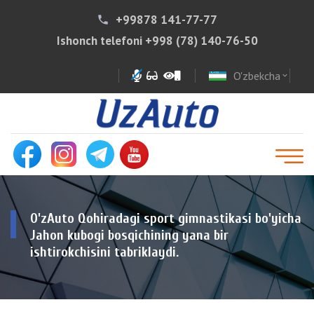
+99878 141-77-77
phone
Ishonch telefoni
+998 (78) 140-76-50
O'zbekcha
expand_more
O'zAuto Qohiradagi sport gimnastikasi bo'yicha
Jahon kubogi bosqichining yana bir
ishtirokchisini tabriklaydi.