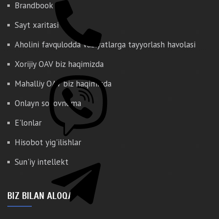
Brandbook
Sayt xaritasi
Aholini favqulodda vaziyatlarga tayyorlash havolasi
Xorijiy OAV biz haqimizda
Mahalliy OAV biz haqimizda
Onlayn so'rovnoma
E'lonlar
Hisobot yig'ilishlar
Sun'iy intellekt
BIZ BILAN ALOQA