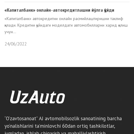
«Капиталбанк» онлайн-автокредитлашни йўлга қўйди
«Капиталбанк» автокредитни онлайн расмийлаштиришни таклиф
қилади. Кредитни қуйидаги моделдаги автомобилларни харид қилиш
учун...
24/06/2022
“O‘zavtosanoat” AJ avtomobilsozlik sanoatining barcha
yo‘nalishlarini ta’minlovchi 60dan ortiq tashkilotlar,
jumladan, ishlab chiqarish va mahalliylashtirish