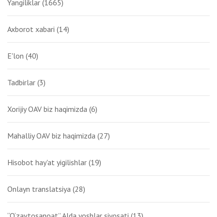
Yangiliklar
(1665)
Axborot xabari
(14)
E'lon
(40)
Tadbirlar
(3)
Xorijiy OAV biz haqimizda
(6)
Mahalliy OAV biz haqimizda
(27)
Hisobot hay'at yigilishlar
(19)
Onlayn translatsiya
(28)
“O‘zavtosanoat” AJda yoshlar siyosati
(13)