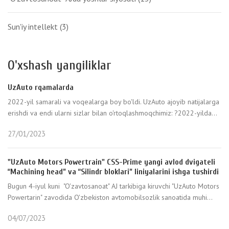
Sun'iy intellekt
(3)
O'xshash yangiliklar
UzAuto rqamalarda
2022-yil samarali va voqealarga boy bo'ldi. UzAuto ajoyib natijalarga
erishdi va endi ularni sizlar bilan o'rtoqlashmoqchimiz: ?2022-yilda...
27/01/2023
"UzAuto Motors Powertrain" CSS-Prime yangi avlod dvigateli
“Machining head” va “Silindr bloklari” liniyalarini ishga tushirdi
Bugun 4-iyul kuni "O'zavtosanoat" AJ tarkibiga kiruvchi "UzAuto Motors
Powertarin" zavodida O'zbekiston avtomobilsozlik sanoatida muhi...
04/07/2023