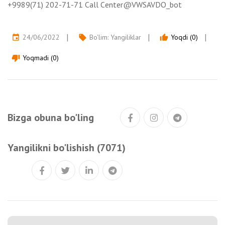
+9989(71) 202-71-71 Call Сenter@VWSAVDO_bot
24/06/2022
Bo'lim:
Yangiliklar
Yoqdi (0)
event
local_offer
thumb_up
Yoqmadi (0)
thumb_down
Bizga obuna bo'ling
Yangilikni bo'lishish (7071)