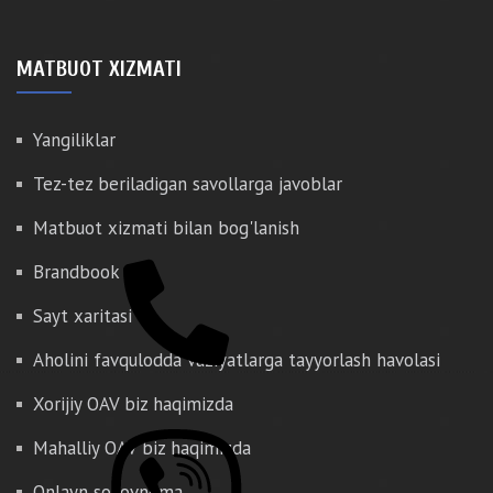
MATBUOT XIZMATI
Yangiliklar
Tez-tez beriladigan savollarga javoblar
Matbuot xizmati bilan bog'lanish
Brandbook
Sayt xaritasi
Aholini favqulodda vaziyatlarga tayyorlash havolasi
Xorijiy OAV biz haqimizda
Mahalliy OAV biz haqimizda
Onlayn so'rovnoma