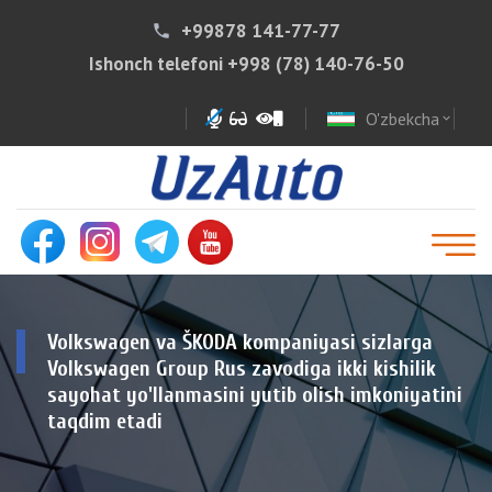
+99878 141-77-77
phone
Ishonch telefoni
+998 (78) 140-76-50
O'zbekcha
expand_more
Volkswagen va ŠKODA kompaniyasi sizlarga
Volkswagen Group Rus zavodiga ikki kishilik
sayohat yo'llanmasini yutib olish imkoniyatini
taqdim etadi