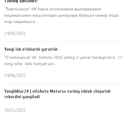
таклиф қиламиз!
“Ўзавтосаноат” АЖ барча истовчиларни қишлоқ хўжалиги
машинасозлиги маҳсулотлари дилерлари бўлишга таклиф этади.
Агар тажрибага в...
24/06/2022
Yangi ish o‘rinlarini yaratish
“O‘zavtosanoat” AK tizimida 2016 yilning 1-yanvar holatiga ko‘ra 27
ming nafar kishi faoliyat yuri...
24/06/2022
Yangiliklar24 | «UzAuto Motors» tarixiy ishlab chiqarish
rekordini yangiladi
20/11/2022