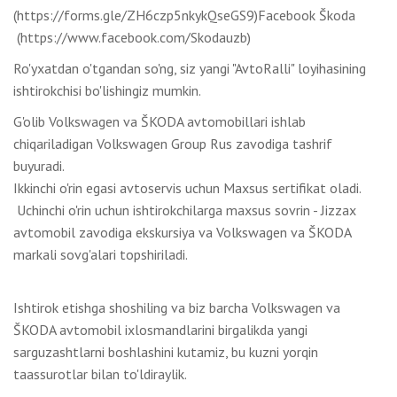
(https://forms.gle/ZH6czp5nkykQseGS9)Facebook Škoda
(https://www.facebook.com/Skodauzb)
Ro'yxatdan o'tgandan so'ng, siz yangi "AvtoRalli" loyihasining
ishtirokchisi bo'lishingiz mumkin.
G'olib Volkswagen va ŠKODA avtomobillari ishlab
chiqariladigan Volkswagen Group Rus zavodiga tashrif
buyuradi.
Ikkinchi o'rin egasi avtoservis uchun Maxsus sertifikat oladi.
Uchinchi o'rin uchun ishtirokchilarga maxsus sovrin - Jizzax
avtomobil zavodiga ekskursiya va Volkswagen va ŠKODA
markali sovg'alari topshiriladi.
Ishtirok etishga shoshiling va biz barcha Volkswagen va
ŠKODA avtomobil ixlosmandlarini birgalikda yangi
sarguzashtlarni boshlashini kutamiz, bu kuzni yorqin
taassurotlar bilan to'ldiraylik.