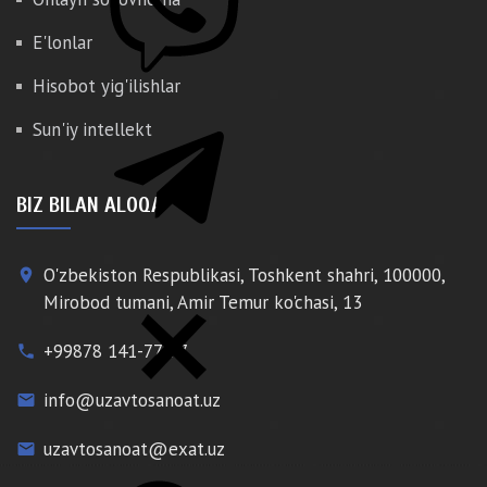
E'lonlar
Hisobot yig'ilishlar
Sun'iy intellekt
BIZ BILAN ALOQA
O'zbekiston Respublikasi, Toshkent shahri, 100000,
place
Mirobod tumani, Amir Temur ko'chasi, 13
+99878 141-77-77
phone
info@uzavtosanoat.uz
email
uzavtosanoat@exat.uz
email