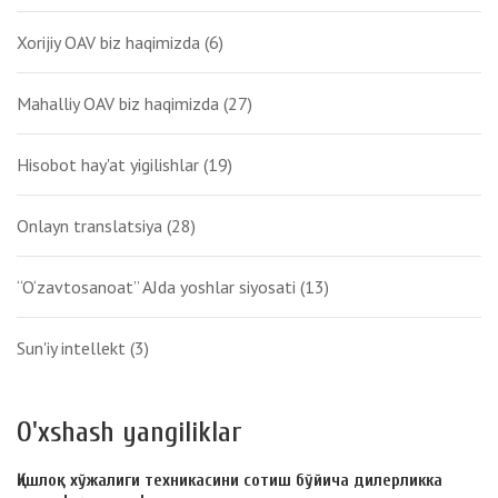
Xorijiy OAV biz haqimizda
(6)
Mahalliy OAV biz haqimizda
(27)
Hisobot hay'at yigilishlar
(19)
Onlayn translatsiya
(28)
“O‘zavtosanoat” AJda yoshlar siyosati
(13)
Sun'iy intellekt
(3)
O'xshash yangiliklar
Қишлоқ хўжалиги техникасини сотиш бўйича дилерликка