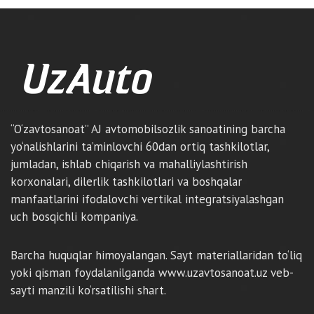
“O‘zavtosanoat” AJ avtomobilsozlik sanoatining barcha
yo‘nalishlarini ta’minlovchi 60dan ortiq tashkilotlar,
jumladan, ishlab chiqarish va mahalliylashtirish
korxonalari, dilerlik tashkilotlari va boshqalar
manfaatlarini ifodalovchi vertikal integratsiyalashgan
uch bosqichli kompaniya.
Barcha huquqlar himoyalangan. Sayt materiallaridan to‘liq
yoki qisman foydalanilganda www.uzavtosanoat.uz veb-
sayti manzili ko‘rsatilishi shart.