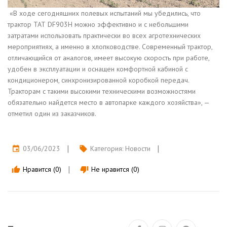
«В ходе сегодняшних полевых испытаний мы убедились, что
трактор ТАТ DF903H можно эффективно и с небольшими
затратами использовать практически во всех агротехнических
мероприятиях, а именно в хлопководстве. Современный трактор,
отличающийся от аналогов, имеет высокую скорость при работе,
удобен в эксплуатации и оснащен комфортной кабиной с
кондиционером, синхронизированной коробкой передач.
Тракторам с такими высокими техническими возможностями
обязательно найдется место в автопарке каждого хозяйства», —
отметил один из заказчиков.
03/06/2023
Категория:
Новости
event
local_offer
Нравится (0)
Не нравится (0)
thumb_up
thumb_down