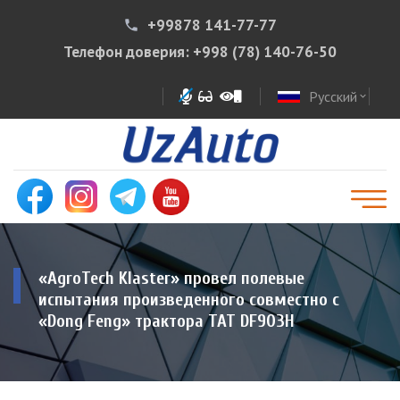
+99878 141-77-77
phone
Телефон доверия:
+998 (78) 140-76-50
Русский
expand_more
«АgroTech Klaster» провел полевые
испытания произведенного совместно с
«Dong Feng» трактора TAT DF903H