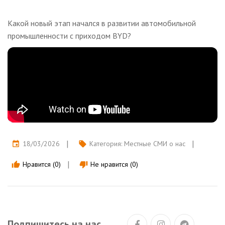
Какой новый этап начался в развитии автомобильной
промышленности с приходом BYD?
18/03/2026
Категория:
Местные СМИ о нас
event
local_offer
Нравится (0)
Не нравится (0)
thumb_up
thumb_down
Подпишитесь на нас