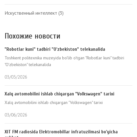
Искуственный интеллект
(3)
Похожие новости
"Robotlar kuni" tadbiri "O'zbekiston" telekanalida
Toshkent politexnika muzeyida bo'lib o'tgan "Robotlar kuni" tadbiri
"O'zbekiston" telekanalida
03/03/2026
Xalq avtomobilini ishlab chiqargan "Volkswagen" tarixi
Xalq avtomobilini ishlab chiqargan "Volkswagen" tarixi
03/06/2026
XIT FM radiosida Elektromobillar infratuzilmasi bo'yicha