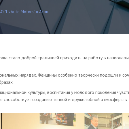
 “UzAuto Motors” в Асак...
сака стало доброй традицией приходить на работу в националь
циональных нарядах. Женщины особенно творчески подошли к со
бразах.
национальной культуры, воспитания у молодого поколения чувст
же способствует созданию теплой и дружелюбной атмосферы в