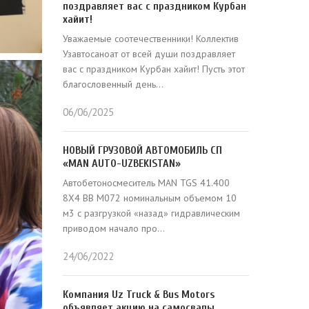
поздравляет вас с праздником Курбан
хайит!
Уважаемые соотечественники! Коллектив
Узавтосаноат от всей души поздравляет
вас с праздником Курбан хайит! Пусть этот
благословенный день...
06/06/2025
НОВЫЙ ГРУЗОВОЙ АВТОМОБИЛЬ СП
«MAN AUTO-UZBEKISTAN»
Автобетоносмеситель MAN TGS 41.400
8X4 BB M072 номинальным объемом 10
м3 с разгрузкой «назад» гидравлическим
приводом начало про...
24/06/2022
Компания Uz Truck & Bus Motors
объявляет акцию на самосвалы