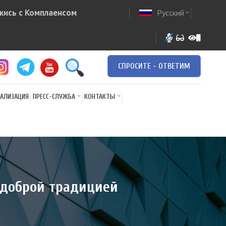
жись с Комплаенсом
Русский
ow
expand_more
СПРОСИТЕ - ОТВЕТИМ
АЛИЗАЦИЯ
ПРЕСС-СЛУЖБА
КОНТАКТЫ
о доброй традицией