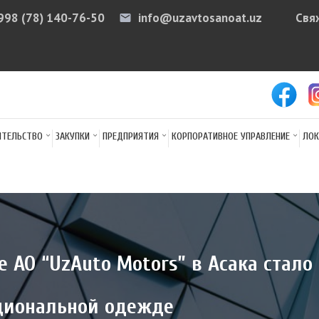
998 (78) 140-76-50
info@uzavtosanoat.uz
Свя
email
arr
ИТЕЛЬСТВО
ЗАКУПКИ
ПРЕДПРИЯТИЯ
КОРПОРАТИВНОЕ УПРАВЛЕНИЕ
ЛОК
 АО “UzAuto Motors” в Асака стал
ациональной одежде