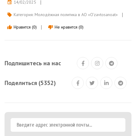
14/02/2025
event
Категория:
Молодёжная политика в АО «O‘zavtosanoat»
local_offer
Нравится (0)
Не нравится (0)
thumb_up
thumb_down
Подпишитесь на нас
Поделиться (5352)