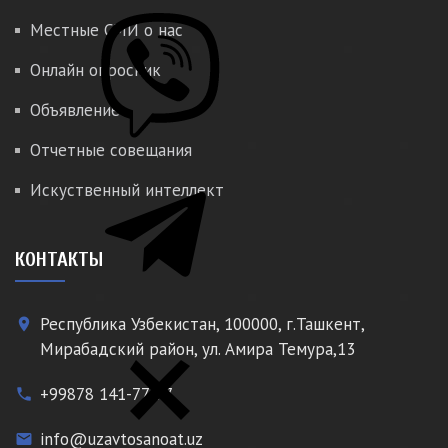
Местные СМИ о нас
Онлайн опросник
Объявление
Отчетные совещания
Искуственный интеллект
КОНТАКТЫ
Республика Узбекистан, 100000, г.Ташкент,
place
Мирабадский район, ул. Амира Темура,13
+99878 141-77-77
phone
info@uzavtosanoat.uz
email