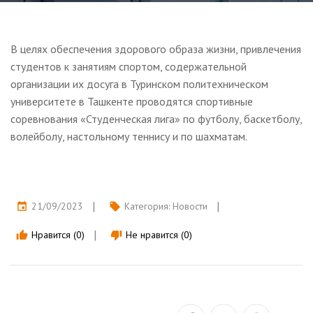
В целях обеспечения здорового образа жизни, привлечения
студентов к занятиям спортом, содержательной
организации их досуга в Туринском политехническом
университете в Ташкенте проводятся спортивные
соревнования «Студенческая лига» по футболу, баскетболу,
волейболу, настольному теннису и по шахматам.
21/09/2023
Категория:
Новости
event
local_offer
Нравится (0)
Не нравится (0)
thumb_up
thumb_down