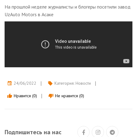
На прошлой неделе журналисты и блогеры посетили завод
UzAuto Motors в Асаке
24/06/2022
Категория:
Новости
event
local_offer
Нравится (0)
Не нравится (0)
thumb_up
thumb_down
Подпишитесь на нас