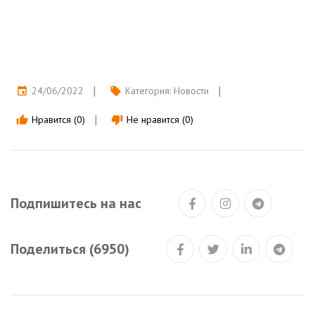
24/06/2022
Категория:
Новости
event
local_offer
Нравится (0)
Не нравится (0)
thumb_up
thumb_down
Подпишитесь на нас
Поделиться (6950)