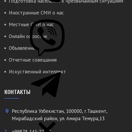
Подготовка населения к чрезвычайным ситуациям
Иностранные СМИ о нас
Местные СМИ о нас
Онлайн опросник
Объявление
Отчетные совещания
Искуственный интеллект
КОНТАКТЫ
Республика Узбекистан, 100000, г.Ташкент,
place
Мирабадский район, ул. Амира Темура,13
+99878 141-77-77
phone