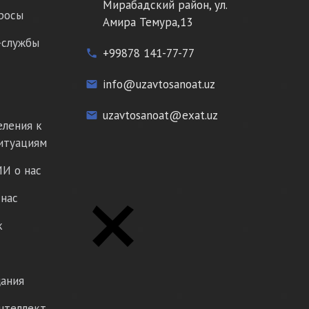
Мирабадский район, ул.
росы
Амира Темура,13
-службы
+99878 141-77-77
phone
info@uzavtosanoat.uz
email
uzavtosanoat@exat.uz
email
еления к
итуациям
И о нас
нас
к
ания
нтеллект