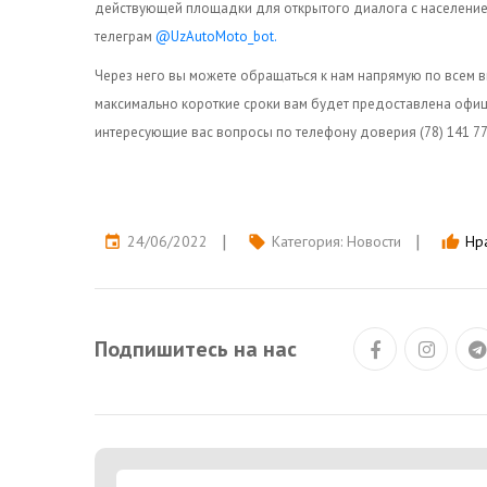
действующей площадки для открытого диалога с население
телеграм
@UzAutoMoto_bot.
Через него вы можете обращаться к нам напрямую по всем 
максимально короткие сроки вам будет предоставлена офиц
интересующие вас вопросы по телефону доверия (78) 141 77 
24/06/2022
Категория:
Новости
Нра
event
local_offer
thumb_up
Подпишитесь на нас