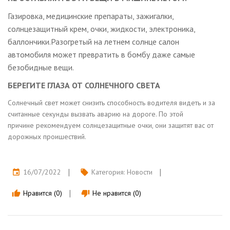
Газировка, медицинские препараты, зажигалки,
солнцезащитный крем, очки, жидкости, электроника,
баллончики.Разогретый на летнем солнце салон
автомобиля может превратить в бомбу даже самые
безобидные вещи.
БЕРЕГИТЕ ГЛАЗА ОТ СОЛНЕЧНОГО СВЕТА
Солнечный свет может снизить способность водителя видеть и за
считанные секунды вызвать аварию на дороге. По этой
причине рекомендуем солнцезащитные очки, они защитят вас от
дорожных проишествий.
16/07/2022
Категория:
Новости
event
local_offer
Нравится (0)
Не нравится (0)
thumb_up
thumb_down