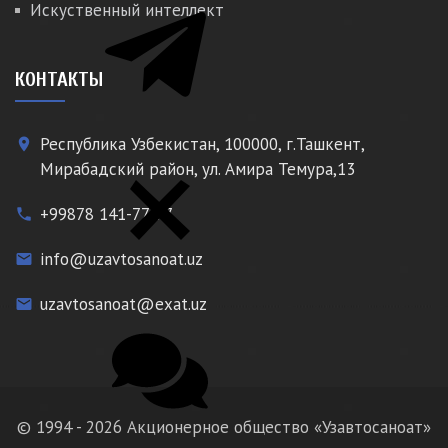
Искуственный интеллект
КОНТАКТЫ
Республика Узбекистан, 100000, г.Ташкент,
place
Мирабадский район, ул. Амира Темура,13
+99878 141-77-77
phone
info@uzavtosanoat.uz
email
uzavtosanoat@exat.uz
email
© 1994 - 2026 Акционерное общество «Узавтосаноат»