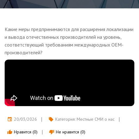
Какие меры предпринимаются для расширения локализации
и вывода отечественных производителей на уровень,
соответствующий требованиям международных OEM-
производителей?
20/03/2026
Категория:
Местные СМИ о нас
event
local_offer
Нравится (0)
Не нравится (0)
thumb_up
thumb_down