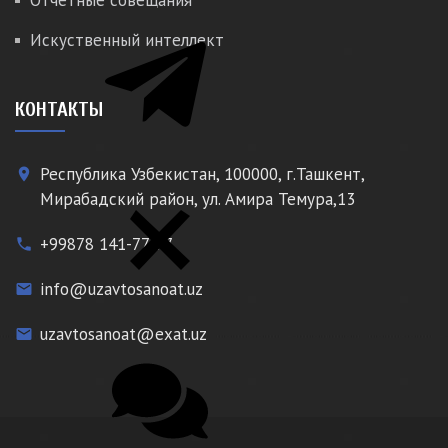
Отчетные совещания
Искуственный интеллект
КОНТАКТЫ
Республика Узбекистан, 100000, г.Ташкент,
place
Мирабадский район, ул. Амира Темура,13
+99878 141-77-77
phone
info@uzavtosanoat.uz
email
uzavtosanoat@exat.uz
email