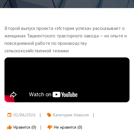
Второй выпуск проекта «История успеха» рассказывает о
женщинах Ташкентского тракторного завода — их опыте и
повседневной работе по производству
сельскохозяйственной техники
02/06/2026
Категория:
Новости
event
local_offer
Нравится (0)
Не нравится (0)
thumb_up
thumb_down