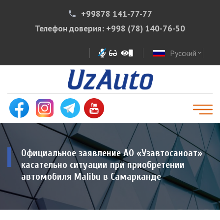
+99878 141-77-77
phone
Телефон доверия:
+998 (78) 140-76-50
Русский
expand_more
Официальное заявление АО «Узавтосаноат»
касательно ситуации при приобретении
автомобиля Malibu в Самарканде