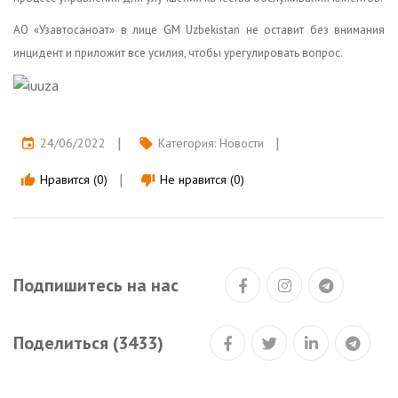
АО «Узавтосаноат» в лице GM Uzbekistan не оставит без внимания
инцидент и приложит все усилия, чтобы урегулировать вопрос.
24/06/2022
Категория:
Новости
event
local_offer
Нравится (0)
Не нравится (0)
thumb_up
thumb_down
Подпишитесь на нас
Поделиться (3433)