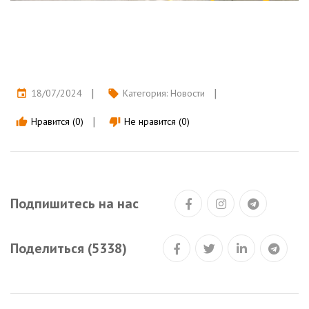
18/07/2024
Категория:
Новости
event
local_offer
Нравится (0)
Не нравится (0)
thumb_up
thumb_down
Подпишитесь на нас
Поделиться (5338)