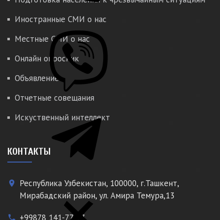
Иностранные СМИ о нас
Местные СМИ о нас
Онлайн опросник
Объявление
Отчетные совещания
Искуственный интеллект
КОНТАКТЫ
Республика Узбекистан, 100000, г.Ташкент,
place
Мирабадский район, ул. Амира Темура,13
+99878 141-77-77
phone