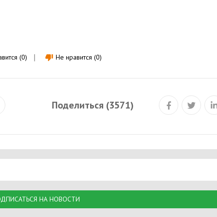
вится (0)
Не нравится (0)
thumb_down
Поделиться (3571)
ДПИСАТЬСЯ НА НОВОСТИ