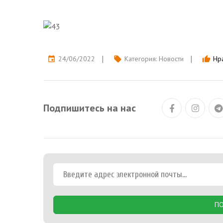
24/06/2022
Категория:
Новости
Нра
event
local_offer
thumb_up
Подпишитесь на нас
ПО