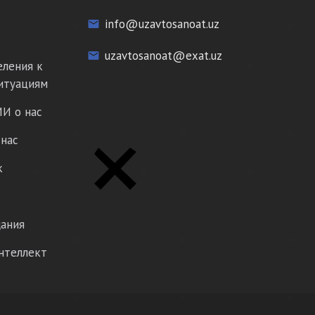
info@uzavtosanoat.uz
email
uzavtosanoat@exat.uz
email
еления к
итуациям
И о нас
нас
к
ания
нтеллект