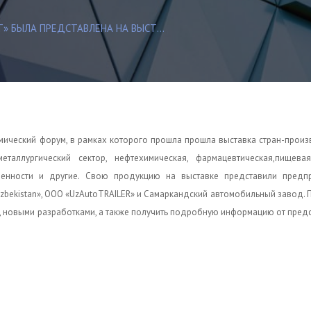
» БЫЛА ПРЕДСТАВЛЕНА НА ВЫСТ...
омический форум, в рамках которого прошла прошла выставка стран-прои
таллургический сектор, нефтехимическая, фармацевтическ
ая,пищевая
ленности и другие. Свою продукцию на выставке представили предп
-Uzbekistan», ООО «UzAutoTRAILER» и Самаркандский автомобильный завод. 
, новыми разработками, а также получить подробную информацию от пред