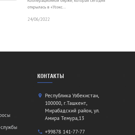
Кооперационной бирже, которая сегодня
открылась в «Узэкс...
24/06/2022
КОНТАКТЫ
Республика Узбекистан,
place
100000, г.Ташкент,
Мирабадский район, ул.
росы
Амира Темура,13
-службы
+99878 141-77-77
phone