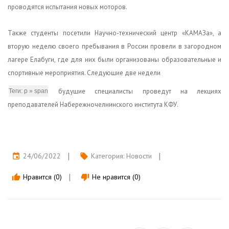
проводятся испытания новых моторов.
Также студенты посетили Научно-технический центр «КАМАЗа», а
вторую неделю своего пребывания в России провели в загородном
лагере Елабуги, где для них были организованы образовательные и
спортивные мероприятия. Следующие две недели
будущие специалисты проведут на лекциях
Теги:
p
»
span
преподавателей Набережночелнинского института КФУ.
24/06/2022
Категория:
Новости
event
local_offer
Нравится (0)
Не нравится (0)
thumb_up
thumb_down