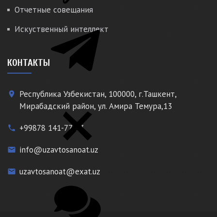
Отчетные совещания
Искуственный интеллект
КОНТАКТЫ
Республика Узбекистан, 100000, г.Ташкент,
place
Мирабадский район, ул. Амира Темура,13
+99878 141-77-77
phone
info@uzavtosanoat.uz
email
uzavtosanoat@exat.uz
email