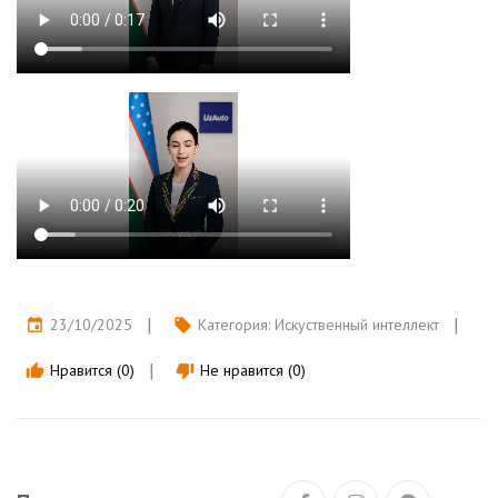
23/10/2025
Категория:
Искуственный интеллект
event
local_offer
Нравится (0)
Не нравится (0)
thumb_up
thumb_down