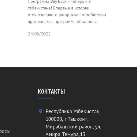
Программа Buy Back – теперь и в
Узбекистане! Впервые в истории
отечественного авторынка потребителям
предлагается программа обратног...
24/06/2022
КОНТАКТЫ
Республика Узбекистан,
place
100000, г.Ташкент,
Мирабадский район, ул.
росы
Амира Темура,13