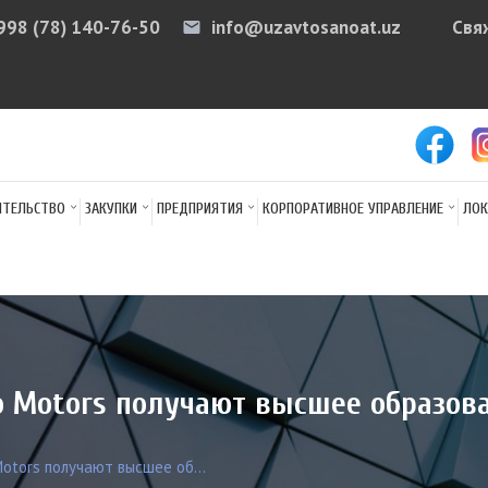
998 (78) 140-76-50
info@uzavtosanoat.uz
Свя
email
arr
ИТЕЛЬСТВО
ЗАКУПКИ
ПРЕДПРИЯТИЯ
КОРПОРАТИВНОЕ УПРАВЛЕНИЕ
ЛОК
o Motors получают высшее образов
otors получают высшее об...