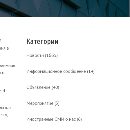
Категории
й
ния в
Новости
(1665)
риемная
Информационное сообщение
(14)
ать
Объявление
(40)
и и
Мероприятие
(3)
им как
сту,
Иностранные СМИ о нас
(6)