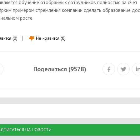
вляется обучение отобранных сотрудников полностью за счет
 ярким примером стремления компании сделать образование до
нальном росте.
вится (0)
Не нравится (0)
thumb_down
Поделиться (9578)
ДПИСАТЬСЯ НА НОВОСТИ