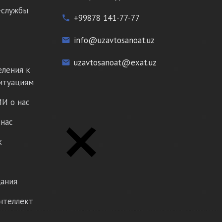
-службы
+99878 141-77-77
phone
info@uzavtosanoat.uz
email
uzavtosanoat@exat.uz
email
еления к
итуациям
И о нас
нас
к
ания
нтеллект