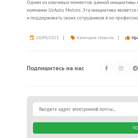
Одним из ключевых моментов данной инициативы я
компании UzAuto Motors. Эта инициатива является
и поддерживать своих сотрудников в их профессио
20/09/2023
Категория:
Новости
Нра
event
local_offer
thumb_up
Подпишитесь на нас
ПО