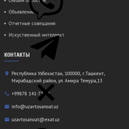
Онлайн опросник
Объявление
Отчетные совещания
Искуственный интеллект
КОНТАКТЫ
Республика Узбекистан, 100000, г.Ташкент,
place
Мирабадский район, ул. Амира Темура,13
+99878 141-77-77
phone
info@uzavtosanoat.uz
email
uzavtosanoat@exat.uz
email