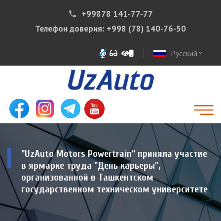
+99878 141-77-77
phone
Телефон доверия:
+998 (78) 140-76-50
Русский
expand_more
"UzAuto Motors Powertrain" приняла участие
в ярмарке труда "День карьеры",
организованной в Ташкентском
государственном техническом университете