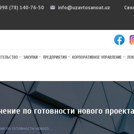
998 (78) 140-76-50
info@uzavtosanoat.uz
Свя
email
arr
ИТЕЛЬСТВО
ЗАКУПКИ
ПРЕДПРИЯТИЯ
КОРПОРАТИВНОЕ УПРАВЛЕНИЕ
ЛОК
ение по готовности нового проекта 
ие по готовности нового...