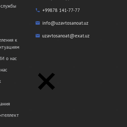
-службы
+99878 141-77-77
phone
info@uzavtosanoat.uz
email
uzavtosanoat@exat.uz
email
еления к
итуациям
И о нас
нас
к
ания
нтеллект