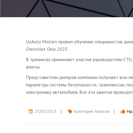
UzAuto Motors провел обучение специалистов диле
Chevrolet Onix 2023.
В тренингах принимают участие руководители СТО,
агенты.
Представители дилеров компании получают всю не
параметры системы безопасности, трансмиссии, под
электронику автомобиля. Все эти занятия проводят
25/01/2023
Категория:
Новости
Нра
event
local_offer
thumb_up