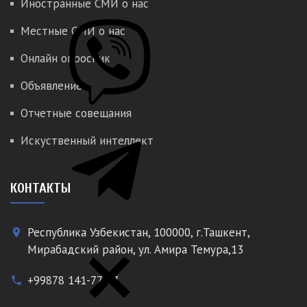
Иностранные СМИ о нас
Местные СМИ о нас
Онлайн опросник
Объявление
Отчетные совещания
Искуственный интеллект
КОНТАКТЫ
Республика Узбекистан, 100000, г.Ташкент,
place
Мирабадский район, ул. Амира Темура,13
+99878 141-77-77
phone