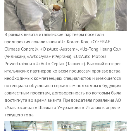
В рамках визита итальянские партнеры посетили
предприятия локализации «Uz Koram Ko», «O`zERAE
Climate Control», «O'zAuto-Austem», «Uz-Tong Heung Co.»
(Андижан), «AvtoOyna» (Фергана), «UzAuto Motors
Powertrain» и «UzAuto Cepla» (Ташкент). Высокий интерес
итальянских партнеров ко всем процессам производства,
необходимых компетенциях специалистов и имеющегося
потенциала обусловлен серьезным подходом к будущим
совместным проектам, договоренность по которым была
достигнута во время визита Председателя правления АО
«Узавтосаноат» Шавката Умурзакова в Италию в апреле
текущего года.