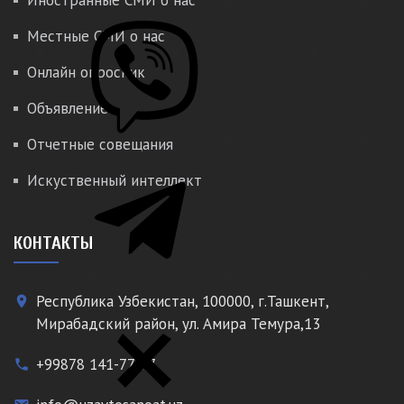
Иностранные СМИ о нас
Местные СМИ о нас
Онлайн опросник
Объявление
Отчетные совещания
Искуственный интеллект
КОНТАКТЫ
Республика Узбекистан, 100000, г.Ташкент,
place
Мирабадский район, ул. Амира Темура,13
+99878 141-77-77
phone