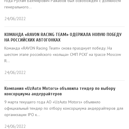
года Рустам Бахтиярович Ражабов был освобожден с должности
генерального...
24/06/2022
КОМАНДА «RAVON RACING TEAM» ОДЕРЖАЛА НОВУЮ ПОБЕДУ
НА РОССИЙСКИХ АВТОГОНКАХ
Команда «RAVON Racing Team» снова празднует победу. На
шестом этапе российского «кольца» СМП РСКГ на трассе Moscow
R...
24/06/2022
Компания «UzAuto Motors» объявила тендер по выбору
консорциума андеррайтеров
9 марта текущего года АО «UzAuto Motors» объявило
официальный тендер по отбору консорциума андеррайтеров для
организации IPO к...
24/06/2022