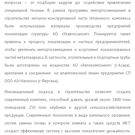
вопросах – от подборки кадров до содействия привлечения
специальной техники. В рамках программы импортозамещения в
строительстве металло-конструктивной части тепличного комплекса
были использовани материалы производства предприятий
локализации структуры АО «Узавтосаноат». Планируется также
привлечь к процессу локализации и частных предпринимателей,
чтобы увеличить импортозамещение и ассртоминт локализованных
частей металокаркаса. В частности, отопительные и подпортные трубы
были изготовлены на мощностях АО «Автокомпонент» (г.Асака),
крепления и соединения на штамповочной линии предприятия СП
ООО «Uz-Hanwoo» (г.Фергана).
Инновационный подход в строительстве позволит создать
современный комплекс, способный давать урожай около 1800 тонн
помидоров, 250 тонн клубники и другой сельскохозяйственной
продукции. Современные технологии в виде капельного орошения,
систем замены почвы и контроля климата а также средств ИКТ
создаст эффективную систему с высоким показателем урожайности,