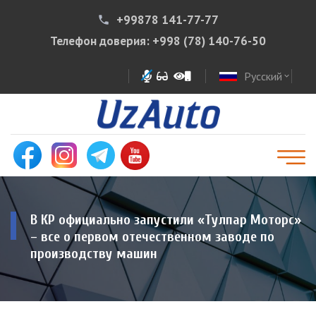
+99878 141-77-77
phone
Телефон доверия:
+998 (78) 140-76-50
Русский
expand_more
В КР официально запустили «Тулпар Моторс»
– все о первом отечественном заводе по
производству машин