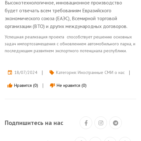
Высокотехнологичное, инновационное производство
будет отвечать всем требованиям Евразийского
экономического союза (ЕАЭС), Всемирной торговой
организации (ВТО) и других международных договоров.
Успешная реализация проекта способствует решению основных
задач импортозамещения с обновлением автомобильного парка, и
последующим развитием экспортного потенциала республики.
18/07/2024
Категория:
Иностранные СМИ о нас
event
local_offer
Нравится (0)
Не нравится (0)
thumb_up
thumb_down
Подпишитесь на нас