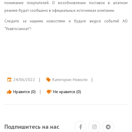
понимание покупателей. О возобновлении поставок в штатном
режиме будет сообщено в официальных источниках компании.
Следите за нашими новостями и будьте вкурсе событий АО
"Узавтосаноат"!
24/06/2022
Категория:
Новости
event
local_offer
Нравится (0)
Не нравится (0)
thumb_up
thumb_down
Подпишитесь на нас