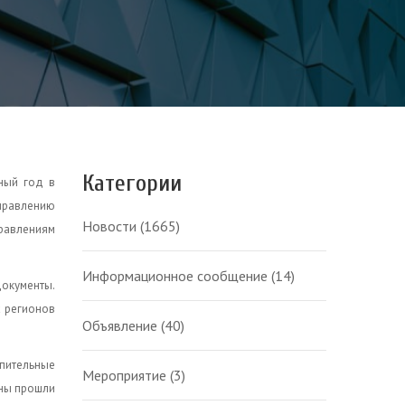
Категории
ный год в
аправлению
Новости
(1665)
равлениям
Информационное сообщение
(14)
документы.
х регионов
Объявление
(40)
упительные
Мероприятие
(3)
ены прошли