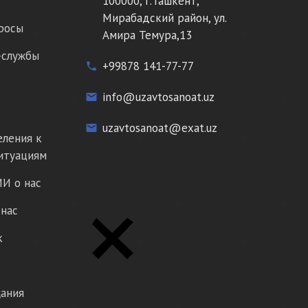
100000, г.Ташкент,
Мирабадский район, ул.
росы
Амира Темура,13
-службы
+99878 141-77-77
phone
info@uzavtosanoat.uz
email
uzavtosanoat@exat.uz
email
еления к
итуациям
И о нас
нас
к
ания