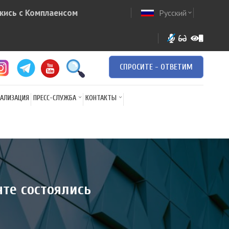
жись с Комплаенсом
Русский
ow
expand_more
СПРОСИТЕ - ОТВЕТИМ
АЛИЗАЦИЯ
ПРЕСС-СЛУЖБА
КОНТАКТЫ
те состоялись