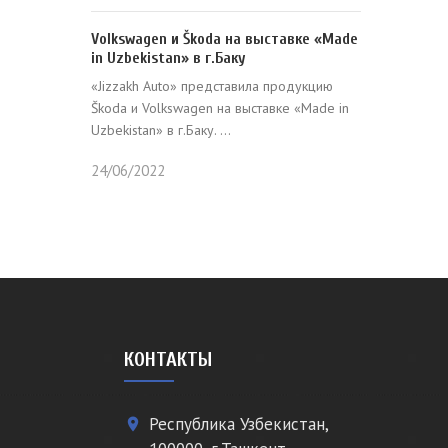
Volkswagen и Škoda на выставке «Made
in Uzbekistan» в г.Баку
«Jizzakh Auto» представила продукцию
Škoda и Volkswagen на выставке «Made in
Uzbekistan» в г.Баку. ...
24/06/2022
КОНТАКТЫ
Республика Узбекистан,
place