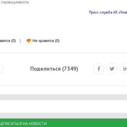
е справедливости.
Пресс-служба АК «Уза
вится (0)
Не нравится (0)
thumb_down
Поделиться (7349)
ДПИСАТЬСЯ НА НОВОСТИ