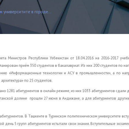
 университите в городе...
та Министров Республики Узбекистан от 18.04.2016 на 2016-2017 учеб
ланирован приём 350 студентов в бакалавриат. Из них 200 студентов по н
лению «Информационные технологии и АСУ в промышленности», а по нап
архитектура» по 25 студентов.
но 1281 абитуриентов в онлайн режиме, из них 1033 абитуриентов сдали 
рганской долине прошли 27 июня в Андижане, а для абитуриентов други
абитуриентов. В Ташкенте в Туринском политехническом университете вст
орой день 5 групп абитуриентов истытали свои знания. Вступительные экзам