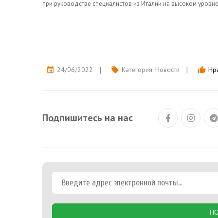
при руководстве специалистов из Италии на высоком уровн
24/06/2022
Категория:
Новости
Нра
event
local_offer
thumb_up
Подпишитесь на нас
ПО