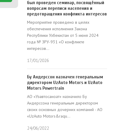
был проведен семинар, посвящённый
вопросам переписи населения и
предотвращения конфликта интересов
Мероприятие проведено в целях
обеспечения исполнения Закона
Республики Узбекистан от 5 июня 2024
года № ЗРУ-931 «О конфликте
интересов...
17/01/2026
Бу Андерссон назначен генеральным
директором UzAuto Motors и UzAuto
Motors Powertrain
АО «Узавтосаноат» назначило Бу
Андерссона генеральным директором
своих основных дочерних компаний - АО
«UzAuto Motors&raqu...
24/06/2022