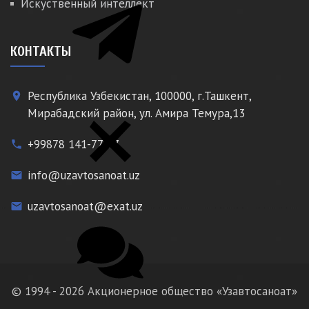
Искуственный интеллект
КОНТАКТЫ
Республика Узбекистан, 100000, г.Ташкент,
place
Мирабадский район, ул. Амира Темура,13
+99878 141-77-77
phone
info@uzavtosanoat.uz
email
uzavtosanoat@exat.uz
email
© 1994 - 2026 Акционерное общество «Узавтосаноат»