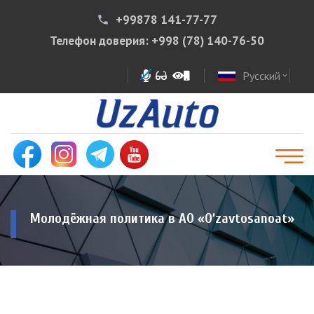
+99878 141-77-77
phone
Телефон доверия:
+998 (78) 140-76-50
Русский
expand_more
Молодёжная политика в АО «O‘zavtosanoat»