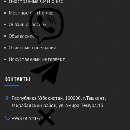
Иностранные СМИ о нас
Местные СМИ о нас
Онлайн опросник
Объявление
Отчетные совещания
Искуственный интеллект
КОНТАКТЫ
Республика Узбекистан, 100000, г.Ташкент,
place
Мирабадский район, ул. Амира Темура,13
+99878 141-77-77
phone