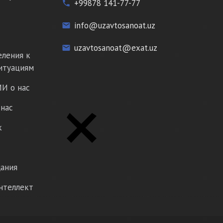
+99878 141-77-77
phone
info@uzavtosanoat.uz
email
uzavtosanoat@exat.uz
email
еления к
итуациям
И о нас
нас
к
ания
нтеллект