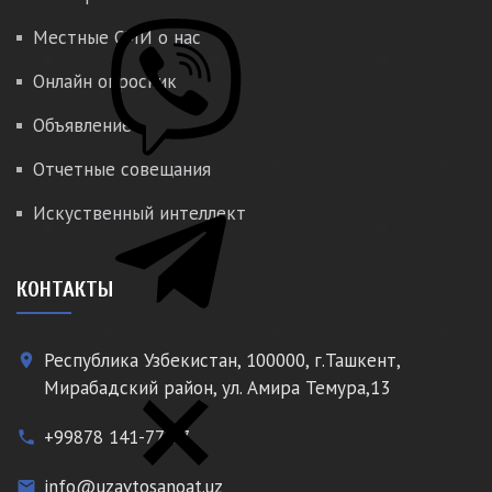
Местные СМИ о нас
Онлайн опросник
Объявление
Отчетные совещания
Искуственный интеллект
КОНТАКТЫ
Республика Узбекистан, 100000, г.Ташкент,
place
Мирабадский район, ул. Амира Темура,13
+99878 141-77-77
phone
info@uzavtosanoat.uz
email