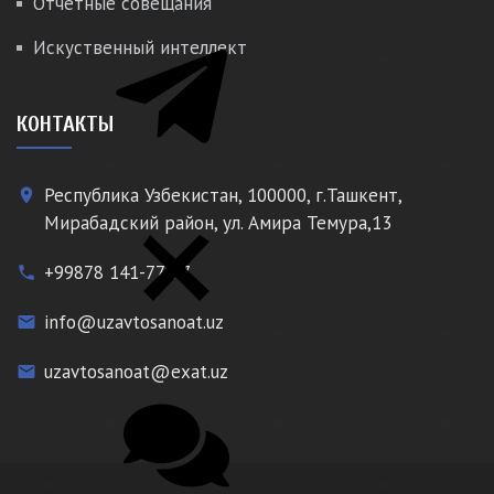
Отчетные совещания
Искуственный интеллект
КОНТАКТЫ
Республика Узбекистан, 100000, г.Ташкент,
place
Мирабадский район, ул. Амира Темура,13
+99878 141-77-77
phone
info@uzavtosanoat.uz
email
uzavtosanoat@exat.uz
email