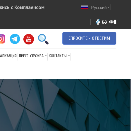
жись с Комплаенсом
Русский
ow
expand_more
СПРОСИТЕ - ОТВЕТИМ
АЛИЗАЦИЯ
ПРЕСС-СЛУЖБА
КОНТАКТЫ