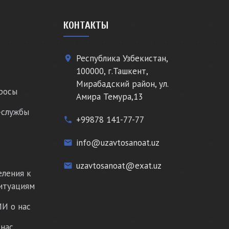
КОНТАКТЫ
Республика Узбекистан,
place
100000, г.Ташкент,
Мирабадский район, ул.
росы
Амира Темура,13
-службы
+99878 141-77-77
phone
info@uzavtosanoat.uz
email
uzavtosanoat@exat.uz
email
еления к
итуациям
И о нас
нас