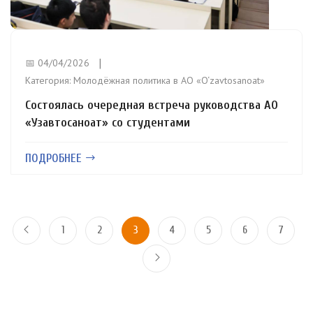
📅 04/04/2026
Категория:
Молодёжная политика в АО «O‘zavtosanoat»
Состоялась очередная встреча руководства АО
«Узавтосаноат» со студентами
ПОДРОБНЕЕ
1
2
3
4
5
6
7