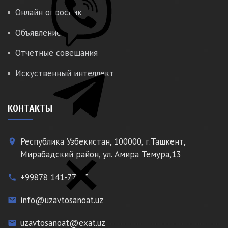
Онлайн опросник
Объявление
Отчетные совещания
Искуственный интеллект
КОНТАКТЫ
Республика Узбекистан, 100000, г.Ташкент,
place
Мирабадский район, ул. Амира Темура,13
+99878 141-77-77
phone
info@uzavtosanoat.uz
email
uzavtosanoat@exat.uz
email