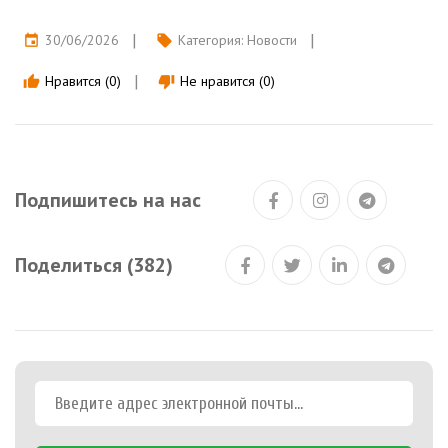
30/06/2026
Категория:
Новости
event
local_offer
Нравится (0)
Не нравится (0)
thumb_up
thumb_down
Подпишитесь на нас
Поделиться (382)