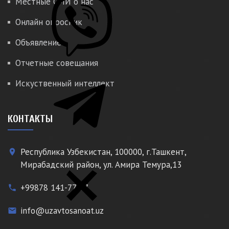
Местные СМИ о нас
Онлайн опросник
Объявление
Отчетные совещания
Искуственный интеллект
КОНТАКТЫ
Республика Узбекистан, 100000, г.Ташкент,
place
Мирабадский район, ул. Амира Темура,13
+99878 141-77-77
phone
info@uzavtosanoat.uz
email