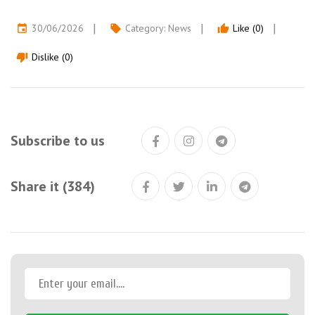
30/06/2026
Category:
News
Like (0)
event
local_offer
thumb_up
Dislike (0)
thumb_down
Subscribe to us
Share it (384)