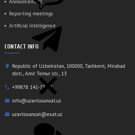
Announcement
Reporting meetings
Artificial Intelligence
CONTACT INFO
Republic of Uzbekistan, 100000, Tashkent, Mirabad
place
distr., Amir Temur str., 13
+99878 141-77-77
phone
info@uzavtosanoat.uz
email
uzavtosanoat@exat.uz
email