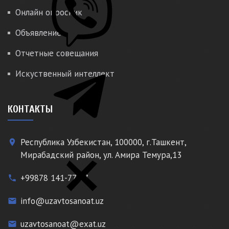
Онлайн опросник
Объявление
Отчетные совещания
Искуственный интеллект
КОНТАКТЫ
Республика Узбекистан, 100000, г.Ташкент,
place
Мирабадский район, ул. Амира Темура,13
+99878 141-77-77
phone
info@uzavtosanoat.uz
email
uzavtosanoat@exat.uz
email