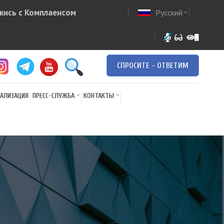
жись с Комплаенсом
Русский
ow
expand_more
СПРОСИТЕ - ОТВЕТИМ
АЛИЗАЦИЯ
ПРЕСС-СЛУЖБА
КОНТАКТЫ