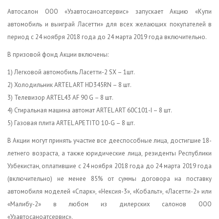
Автосалон ООО «Узавтосаноатсервис» запускает Акцию «Купи
автомобиль и выиграй Ласетти» для всех желающих покупателей в
период с 24 ноября 2018 года до 24 марта 2019 года включительно.
В призовой фонд Акции включены:
1) Легковой автомобиль Ласетти-2 SX – 1шт.
2) Холодильник ARTEL ART HD345RN – 8 шт.
3) Телевизор ARTEL43 AF 90 G – 8 шт.
4) Стиральная машина автомат ARTEL ART 60C101-I – 8 шт.
5) Газовая плита ARTEL APETITO 10-G – 8 шт.
В Акции могут принять участие все дееспособные лица, достигшие 18-
летнего возраста, а также юридические лица, резиденты Республики
Узбекистан, оплатившие с 24 ноября 2018 года до 24 марта 2019 года
(включительно) не менее 85% от суммы договора на поставку
автомобиля моделей «Спарк», «Нексия-3», «Кобальт», «Ласетти-2» или
«Малибу-2» в любом из дилерских салонов ООО
«Узавтосаноатсервис».