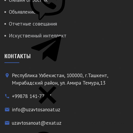
Объявление
Отчетные совещания
Искуственный интеллект
КОНТАКТЫ
Республика Узбекистан, 100000, г.Ташкент,
place
Мирабадский район, ул. Амира Темура,13
+99878 141-77-77
phone
info@uzavtosanoat.uz
email
uzavtosanoat@exat.uz
email