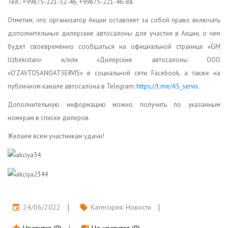
Тел.: +99875-221-52-46, +99875-221-46-88.
Отметим, что организатор Акции оставляет за собой право включать
дополнительные дилерские автосалоны для участия в Акции, о чем
будет своевременно сообщаться на официальной странице «GM
Uzbekistan» и/или «Дилерские автосалоны ООО
«O'ZAVTOSANOATSERVIS» в социальной сети Facebook, а также на
публичном канале автосалона в Telegram:
https://t.me/AS_servis
.
Дополнительную информацию можно получить по указанным
номерам в списке дилеров.
Желаем всем участникам удачи!
24/06/2022
Категория:
Новости
event
local_offer
Нравится (0)
Не нравится (0)