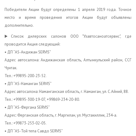
Победители Акции будут определены 1 апреля 2019 года. Точное
место и время проведения итогов Акции будут объявлены
дополнительно.
▶️
Список дилерских салонов ООО "Узавтосаноатсервис", где
проводится Акция следующий:
• ДП “AS-Андижан SERVIS”
Адрес автосалона: Андижанская область, Алтынкульский район, ССГ
Чунтак.
Тел.: +99895-200-23-52.
• ДП “AS-Наманган SERVIS”
Адрес автосалона: Наманганская область, г. Наманган, ул. С.Айний, 88.
Тел.: +99895-300-19-07, +99869-234-20-80.
• ДП “AS-Фергана SERVIS”
Адрес: Ферганская область, г. Маргилан, ул. Мустакиллик, 234-а.
Тел.: +99873-253-02-05.
• ДП “AS-Той тепа Савдо SERVIS”