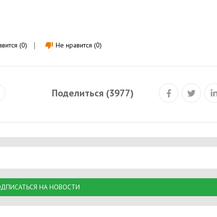
вится (0)
Не нравится (0)
thumb_down
Поделиться (3977)
ДПИСАТЬСЯ НА НОВОСТИ