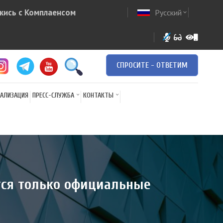
жись с Комплаенсом
Русский
ow
expand_more
СПРОСИТЕ - ОТВЕТИМ
АЛИЗАЦИЯ
ПРЕСС-СЛУЖБА
КОНТАКТЫ
тся только официальные