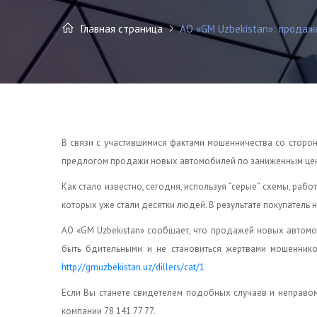
Главная страница
АО «GM Uzbekistan»: продаже
В связи с участившимися фактами мошенничества со стор
предлогом продажи новых автомобилей по заниженным це
Как стало известно, сегодня, используя “серые” схемы, ра
которых уже стали десятки людей. В результате покупатель н
АО «GM Uzbekistan» сообщает, что продажей новых автомо
быть бдительными и не становиться жертвами мошенник
http://gmuzbekistan.uz/dillers/cat/1
Если Вы станете свидетелем подобных случаев и неправо
компании 78 141 77 77.