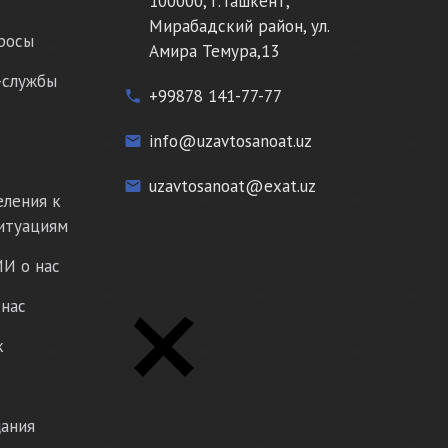
100000, г.Ташкент,
Мирабадский район, ул.
росы
Амира Темура,13
-службы
+99878 141-77-77
phone
info@uzavtosanoat.uz
email
uzavtosanoat@exat.uz
email
еления к
итуациям
И о нас
нас
к
ания