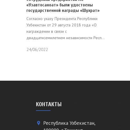
«Узавтосаноат» были удостоены
государственной награды «Шухрат»
Согласно указу Президента Республики
Узбекистан от 29 августа 2018 года «О
награждении в связи с
двадцатисемилетием независимости Респ...
24/06/2022
КОНТАКТЫ
Республика Узбекистан,
place