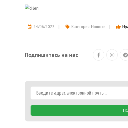
24/06/2022
Категория:
Новости
Нра
event
local_offer
thumb_up
Подпишитесь на нас
ПО