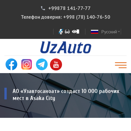
+99878 141-77-77
phone
Телефон доверия:
+998 (78) 140-76-50
Русский
expand_more
АО «Узавтосаноат» создаст 10 000 рабочих
мест в Asaka City