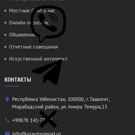
Местные СМИ о нас
Онлайн опросник
Объявление
Отчетные совещания
Искуственный интеллект
КОНТАКТЫ
Республика Узбекистан, 100000, г.Ташкент,
place
Мирабадский район, ул. Амира Темура,13
+99878 141-77-77
phone
info@uzavtosanoat.uz
email